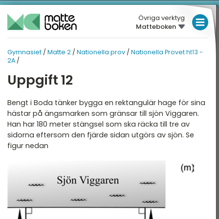
Övriga verktyg
Matteboken
LÅGSTADIET
Gymnasiet
/
Matte 2
/
Nationella prov
/
Nationella Provet ht13 -
GYMNASIET
MELLANSTADIET
MATTE 2
2A
/
HÖGSTADIET
Uppgift 12
ATTE 2
NATIONELLA PROV
Översikt
Översikt
GYMNASIET
Bengt i Boda tänker bygga en rektangulär hage för sina
hästar på ängsmarken som gränsar till sjön Viggaren.
HÖGSKOLEPROV
lgebra
Nationella Provet vt22 -
Han har 180 meter stängsel som ska räcka till tre av
2A
sidorna eftersom den fjärde sidan utgörs av sjön. Se
DIGITALA VERKTYG
ndragradsekvationer
figur nedan
Nationella provet vt22 -
2B
unktioner och grafer
MATTE PÅ LÄTT SV
Nationella Provet vt22 -
injära ekvationssystem
KUL MED MATTE
2C
ogik och geometri
Nationella Provet vt15 -
2A
ogaritmer