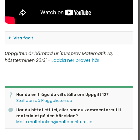
Visa facit
t.ex. ”Sidorna blir 45 och
Uppgiften är hämtad ur "Kursprov Matematik 1a,
90 meter.”
höstterminen 2013" -
Ladda ner provet här
Har du en fråga du vill ställa om Uppgift 12?
Ställ den på Pluggakuten.se
Har du hittat ett fel, eller har du kommentarer till
materialet på den här sidan?
Mejla matteboken@mattecentrum.se