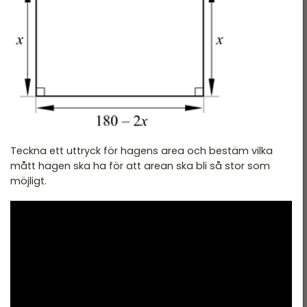
Nationella Provet vt15 -
tatistik
2B
ationella prov
Nationella Provet vt15 -
2C
landade exempel
Nationella Provet ht13 -
2A
Nationella provet vt12 -
2B
Teckna ett uttryck för hagens area och bestäm vilka
mått hagen ska ha för att arean ska bli så stor som
Nationella Provet vt12 -
2C
möjligt.