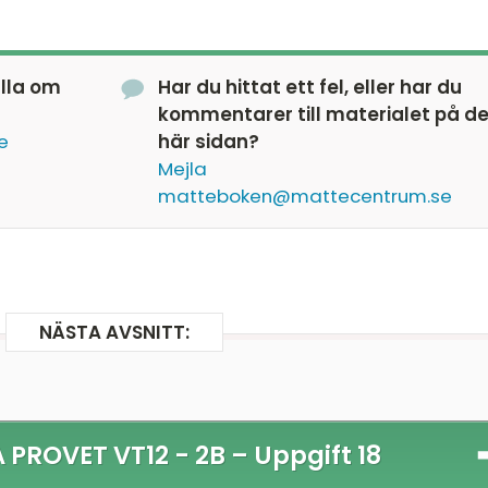
 eftersom riktningskoefficienterna inte är lika
älla om
Har du hittat ett fel, eller har du
kommentarer till materialet på d
e
här sidan?
Mejla
matteboken@mattecentrum.se
NÄSTA AVSNITT:
 PROVET VT12 - 2B –
Uppgift 18