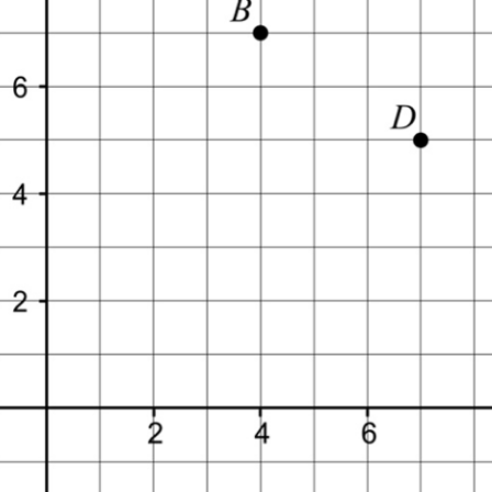
Na
Statistik
2B
Nationella prov
Na
2
Blandade exempel
Na
2A
Na
2B
Na
2