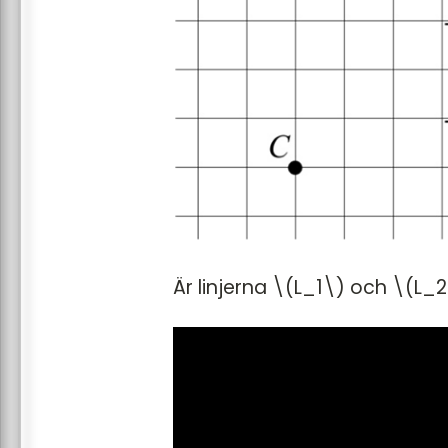
Är linjerna \(L_1\) och \(L_2