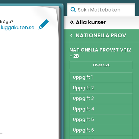
ÅGSTADIET
Alla kurser
efråga?
Pluggakuten.se
ELLANSTADIET
MATTE 2
NATIONELLA PROV
ÖGSTADIET
TIONELLA PROV
NATIONELLA PROVET VT12
- 2B
Översikt
YMNASIET
Översikt
ÖGSKOLEPROV
tionella Provet vt22 -
Uppgift 1
IGITALA VERKTYG
Uppgift 2
tionella provet vt22 -
Uppgift 3
ATTE PÅ LÄTT SV
Uppgift 4
tionella Provet vt22 -
UL MED MATTE
C
Uppgift 5
tionella Provet vt15 -
Uppgift 6