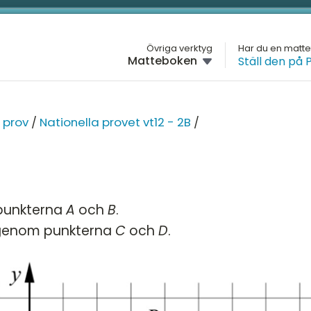
L
Övriga verktyg
Har du en matt
Matteboken
Ställ den på 
GYMNASIET
M
SIET
Översikt
H
MATTE 2
NA
 prov
/
Nationella provet vt12 - 2B
/
Översikt
G
H
Algebra
Na
2A
D
Andragradsekvationer
Na
 punkterna
A
och
B
.
4
2B
Funktioner och grafer
M
s genom punkterna
C
och
D
.
5
Na
Linjära ekvationssystem
K
2
pecialisering
Logik och geometri
Na
2A
Logaritmer