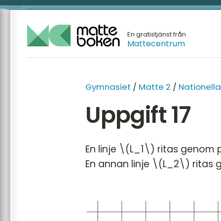
En gratistjänst från
Mattecentrum
GYMNA
Gymnasiet
/
Matte 2
/
Nationella
Matte 1
Uppgift 17
Matte 2
Matte 3
En linje \(L_1\) ritas genom
Matte 
En annan linje \(L_2\) rita
Matte 
Mattes