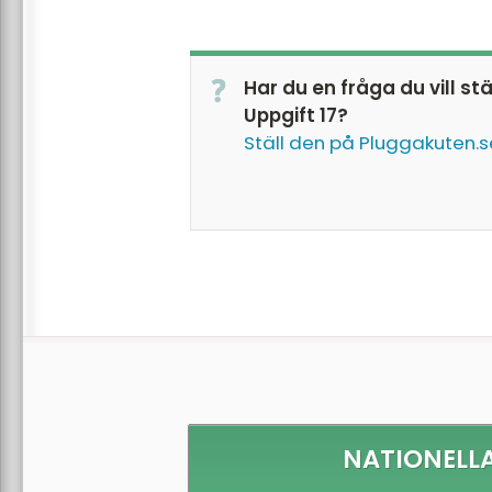
"Nej, de är inte parallella
stora."
Har du en fråga du vill st
Uppgift 17?
Ställ den på Pluggakuten.s
NATIONELLA