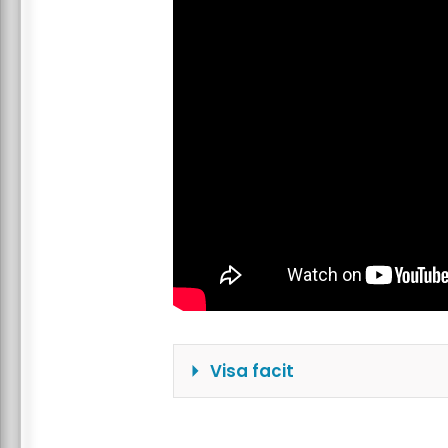
Visa facit
\(k_{AB}=\frac{8}{9}\)