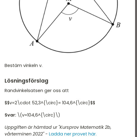
Nationella Provet vt15 -
tatistik
2B
ationella prov
Nationella Provet vt15 -
2C
landade exempel
Nationella Provet ht13 -
2A
Nationella provet vt12 -
2B
Bestäm vinkeln v.
Nationella Provet vt12 -
Lösningsförslag
2C
Randvinkelsatsen ger oss att
$$v=2\cdot 52,3^{\circ}= 104,6^{\circ}$$
Svar:
\(v=104,6^{\circ}\)
Uppgiften är hämtad ur "Kursprov Matematik 2b,
vårterminen 2022" -
Ladda ner provet här.