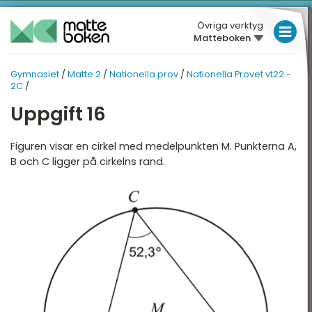
Övriga verktyg
Matteboken
LÅGSTADIET
Gymnasiet
/
Matte 2
/
Nationella prov
/
Nationella Provet vt22 -
GYMNASIET
MELLANSTADIET
MATTE 2
2C
/
HÖGSTADIET
Uppgift 16
ATTE 2
NATIONELLA PROV
Översikt
Översikt
GYMNASIET
Figuren visar en cirkel med medelpunkten M. Punkterna A,
B och C ligger på cirkelns rand.
HÖGSKOLEPROV
lgebra
Nationella Provet vt22 -
2A
DIGITALA VERKTYG
ndragradsekvationer
Nationella provet vt22 -
2B
unktioner och grafer
MATTE PÅ LÄTT SV
Nationella Provet vt22 -
injära ekvationssystem
KUL MED MATTE
2C
ogik och geometri
Nationella Provet vt15 -
2A
ogaritmer