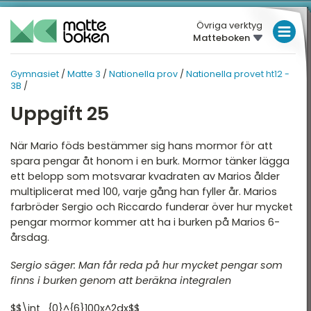
Övriga verktyg
Matteboken
LÅGSTADIET
Gymnasiet
/
Matte 3
/
Nationella prov
/
Nationella provet ht12 -
GYMNASIET
MELLANSTADIET
MATTE 3
3B
/
HÖGSTADIET
Uppgift 25
ATTE 3
NATIONELLA PROV
Översikt
Översikt
GYMNASIET
När Mario föds bestämmer sig hans mormor för att
spara pengar åt honom i en burk. Mormor tänker lägga
HÖGSKOLEPROV
lgebraiska uttryck
Nationella provet vt22 -
ett belopp som motsvarar kvadraten av Marios ålder
3B
multiplicerat med 100, varje gång han fyller år. Marios
DIGITALA VERKTYG
erivata
farbröder Sergio och Riccardo funderar över hur mycket
Nationella provet vt22 -
3C
pengar mormor kommer att ha i burken på Marios 6-
erivatan och grafen
MATTE PÅ LÄTT SV
årsdag.
Nationella provet ht12 -
ntegraler
KUL MED MATTE
3B
Sergio säger: Man får reda på hur mycket pengar som
rigonometri
finns i burken genom att beräkna integralen
Nationella provet ht12 -
3C
ationella prov
$$\int_{0}^{6}100x^2dx$$