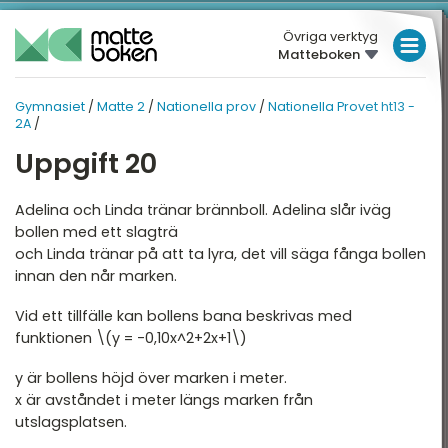
Övriga verktyg
Matteboken
LÅGSTADIET
Gymnasiet
/
Matte 2
/
Nationella prov
/
Nationella Provet ht13 -
GYMNASIET
MELLANSTADIET
MATTE 2
2A
/
HÖGSTADIET
Uppgift 20
ATTE 2
NATIONELLA PROV
Översikt
Översikt
GYMNASIET
Adelina och Linda tränar brännboll. Adelina slår iväg
bollen med ett slagträ
HÖGSKOLEPROV
lgebra
Nationella Provet vt22 -
och Linda tränar på att ta lyra, det vill säga fånga bollen
2A
innan den når marken.
DIGITALA VERKTYG
ndragradsekvationer
Nationella provet vt22 -
Vid ett tillfälle kan bollens bana beskrivas med
2B
unktioner och grafer
MATTE PÅ LÄTT SV
funktionen \(y = -0,10x^2+2x+1\)
Nationella Provet vt22 -
injära ekvationssystem
KUL MED MATTE
2C
y är bollens höjd över marken i meter.
ogik och geometri
x är avståndet i meter längs marken från
Nationella Provet vt15 -
utslagsplatsen.
2A
ogaritmer