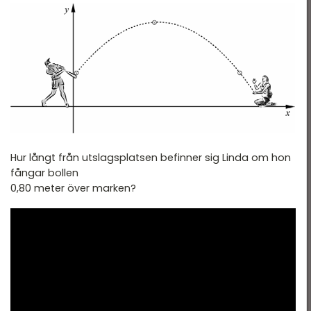
Nationella Provet vt15 -
tatistik
2B
ationella prov
Nationella Provet vt15 -
2C
landade exempel
Nationella Provet ht13 -
2A
Nationella provet vt12 -
2B
Hur långt från utslagsplatsen befinner sig Linda om hon
Nationella Provet vt12 -
fångar bollen
2C
0,80 meter över marken?