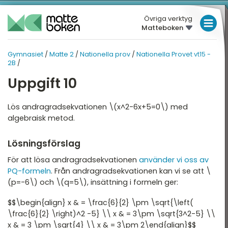
Övriga verktyg
Matteboken
LÅGSTADIET
Gymnasiet
/
Matte 2
/
Nationella prov
/
Nationella Provet vt15 -
GYMNASIET
MELLANSTADIET
MATTE 2
2B
/
HÖGSTADIET
Uppgift 10
ATTE 2
NATIONELLA PROV
Översikt
Översikt
GYMNASIET
Lös andragradsekvationen \(x^2-6x+5=0\) med
algebraisk metod.
HÖGSKOLEPROV
lgebra
Nationella Provet vt22 -
2A
DIGITALA VERKTYG
Lösningsförslag
ndragradsekvationer
Nationella provet vt22 -
För att lösa andragradsekvationen
använder vi oss av
2B
unktioner och grafer
MATTE PÅ LÄTT SV
PQ-formeln
. Från andragradsekvationen kan vi se att \
Nationella Provet vt22 -
(p=-6\) och \(q=5\), insättning i formeln ger:
injära ekvationssystem
KUL MED MATTE
2C
$$\begin{align} x & = \frac{6}{2} \pm \sqrt{\left(
ogik och geometri
Nationella Provet vt15 -
\frac{6}{2} \right)^2 -5} \\ x & = 3\pm \sqrt{3^2-5} \\
2A
ogaritmer
x & = 3 \pm \sqrt{4} \\ x & = 3\pm 2\end{align}$$