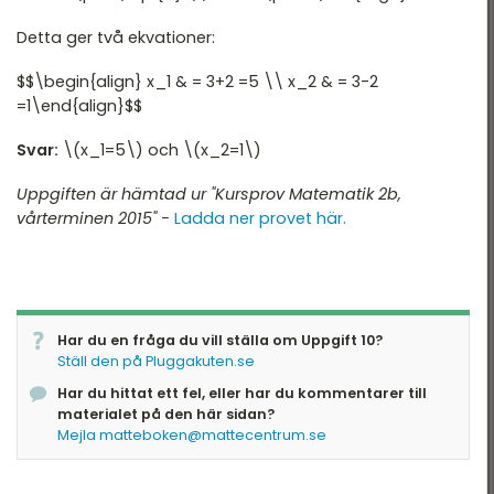
Nationella Provet vt15 -
tatistik
Detta ger två ekvationer:
2B
ationella prov
$$\begin{align} x_1 & = 3+2 =5 \\ x_2 & = 3-2
Nationella Provet vt15 -
2C
=1\end{align}$$
landade exempel
Nationella Provet ht13 -
Svar:
\(x_1=5\) och \(x_2=1\)
2A
Uppgiften är hämtad ur "Kursprov Matematik 2b,
Nationella provet vt12 -
vårterminen 2015" -
Ladda ner provet här.
2B
Nationella Provet vt12 -
2C
Har du en fråga du vill ställa om Uppgift 10?
Ställ den på Pluggakuten.se
Har du hittat ett fel, eller har du kommentarer till
materialet på den här sidan?
Mejla matteboken@mattecentrum.se