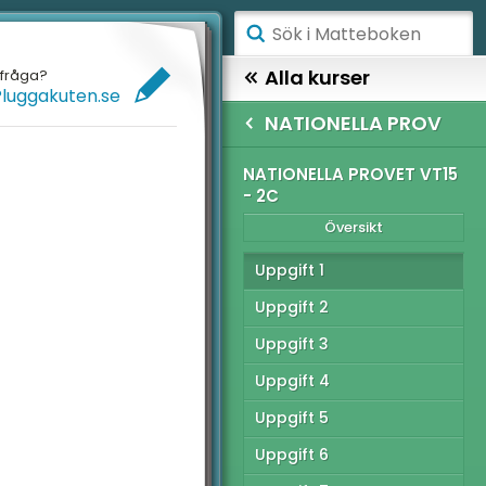
ÅGSTADIET
Alla kurser
efråga?
Pluggakuten.se
ELLANSTADIET
MATTE 2
NATIONELLA PROV
ÖGSTADIET
TIONELLA PROV
NATIONELLA PROVET VT15
- 2C
Översikt
YMNASIET
Översikt
ÖGSKOLEPROV
tionella Provet vt22 -
Uppgift 1
IGITALA VERKTYG
Uppgift 2
tionella provet vt22 -
Uppgift 3
ATTE PÅ LÄTT SV
Uppgift 4
tionella Provet vt22 -
UL MED MATTE
C
Uppgift 5
tionella Provet vt15 -
Uppgift 6