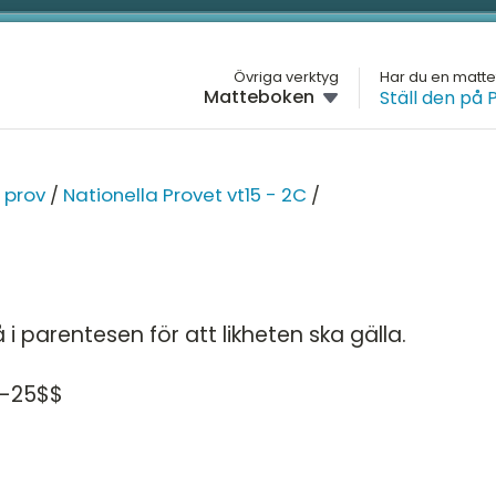
L
Övriga verktyg
Har du en matt
Matteboken
Ställ den på 
GYMNASIET
M
SIET
Översikt
H
MATTE 2
NA
 prov
/
Nationella Provet vt15 - 2C
/
Översikt
G
H
Algebra
Na
2A
D
Andragradsekvationer
Na
i parentesen för att likheten ska gälla.
4
2B
Funktioner och grafer
M
5
-25$$
Na
Linjära ekvationssystem
K
2
pecialisering
Logik och geometri
Na
2A
Logaritmer