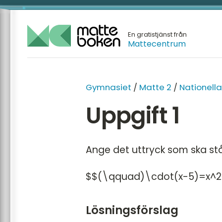
En gratistjänst från
Mattecentrum
GYMNA
Gymnasiet
/
Matte 2
/
Nationella
Matte 1
Uppgift 1
Matte 2
Matte 3
Ange det uttryck som ska stå 
Matte 
Matte 
$$(\qquad)\cdot(x-5)=x^2
Mattes
Lösningsförslag