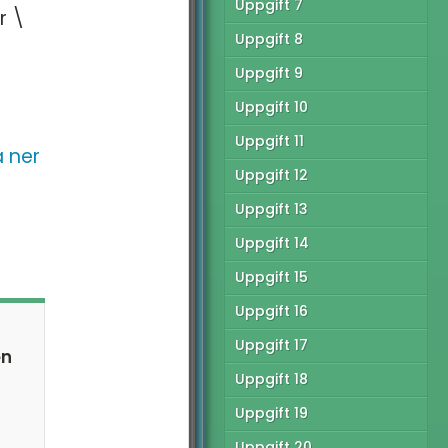
Uppgift 7
r \
tionella Provet vt15 -
Uppgift 8
Uppgift 9
tionella Provet vt15 -
C
Uppgift 10
tionella Provet ht13 -
Uppgift 11
 ner
Uppgift 12
tionella provet vt12 -
Uppgift 13
tionella Provet vt12 -
Uppgift 14
C
Uppgift 15
Uppgift 16
Uppgift 17
en
Uppgift 18
Uppgift 19
Uppgift 20