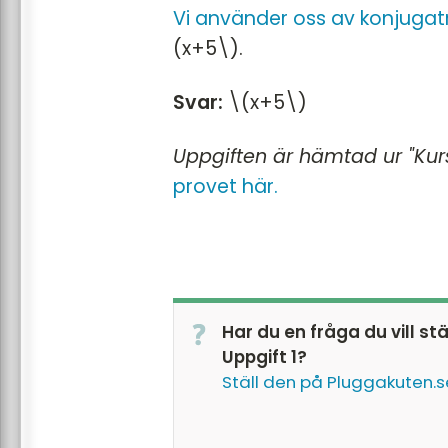
Vi använder oss av konjugat
(x+5\).
Svar:
\(x+5\)
Uppgiften är hämtad ur "Kur
provet här.
Har du en fråga du vill st
Uppgift 1?
Ställ den på Pluggakuten.s