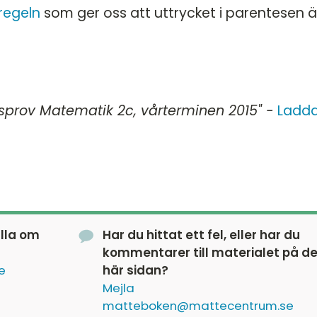
regeln
som ger oss att uttrycket i parentesen ä
Na
Statistik
2B
Nationella prov
Na
2
Blandade exempel
Na
2A
sprov Matematik 2c, vårterminen 2015" -
Ladda
Na
2B
Na
2
älla om
Har du hittat ett fel, eller har du
kommentarer till materialet på d
e
här sidan?
Mejla
matteboken@mattecentrum.se