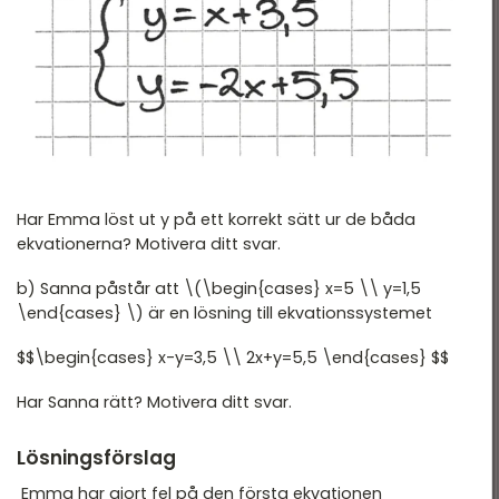
Nationella Provet vt15 -
tatistik
2B
ationella prov
Nationella Provet vt15 -
2C
landade exempel
Nationella Provet ht13 -
2A
Nationella provet vt12 -
Har Emma löst ut y på ett korrekt sätt ur de båda
2B
ekvationerna? Motivera ditt svar.
Nationella Provet vt12 -
b) Sanna påstår att \(\begin{cases} x=5 \\ y=1,5
2C
\end{cases} \) är en lösning till ekvationssystemet
$$\begin{cases} x-y=3,5 \\ 2x+y=5,5 \end{cases} $$
Har Sanna rätt? Motivera ditt svar.
Lösningsförslag
Emma har gjort fel på den första ekvationen