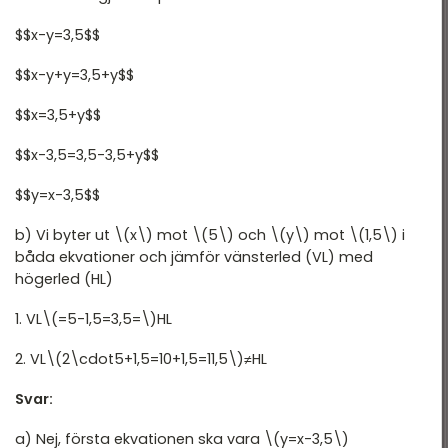
$$x-y=3,5$$
$$x-y+y=3,5+y$$
$$x=3,5+y$$
$$x-3,5=3,5-3,5+y$$
$$y=x-3,5$$
b) Vi byter ut \(x\) mot \(5\) och \(y\) mot \(1,5\) i
båda ekvationer och jämför vänsterled (VL) med
högerled (HL)
1. VL\(=5-1,5=3,5=\)HL
2. VL\(2\cdot5+1,5=10+1,5=11,5\)≠HL
Svar:
a) Nej, första ekvationen ska vara \(y=x-3,5\)