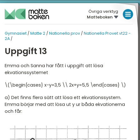
Övriga verktyg
Matteboken
LÅGSTADIET
Gymnasiet
/
Matte 2
/
Nationella prov
/
Nationella Provet vt22 -
GYMNASIET
MELLANSTADIET
MATTE 2
2A
/
HÖGSTADIET
Uppgift 13
ATTE 2
NATIONELLA PROV
Översikt
Översikt
GYMNASIET
Emma och Sanna har fått i uppgift att lösa
ekvationssystemet
HÖGSKOLEPROV
lgebra
Nationella Provet vt22 -
2A
\(\begin{cases} x-y=3,5 \\ 2x+y=5,5 \end{cases} \)
DIGITALA VERKTYG
ndragradsekvationer
Nationella provet vt22 -
a) Det finns flera sätt att lösa ett ekvationssystem.
2B
unktioner och grafer
MATTE PÅ LÄTT SV
Emma börjar med att lösa ut y ur båda ekvationerna
Nationella Provet vt22 -
och får:
injära ekvationssystem
KUL MED MATTE
2C
ogik och geometri
Nationella Provet vt15 -
2A
ogaritmer