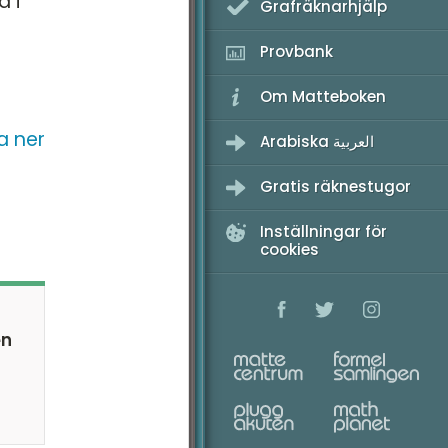
a i
Grafräknarhjälp
Provbank
Om Matteboken
a ner
Arabiska العربية
Gratis räknestugor
Inställningar för
cookies
en