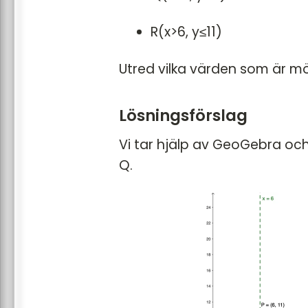
R(x>6, y≤11)
Utred vilka värden som är möj
Lösningsförslag
Vi tar hjälp av GeoGebra och
Q.