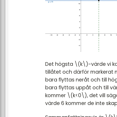
Det högsta \(k\)-värde vi ka
tillåtet och därför markerat
bara flyttas neråt och till h
bara flyttas uppåt och till vä
kommer \(k<0\), det vill säg
värde 6 kommer de inte skapa