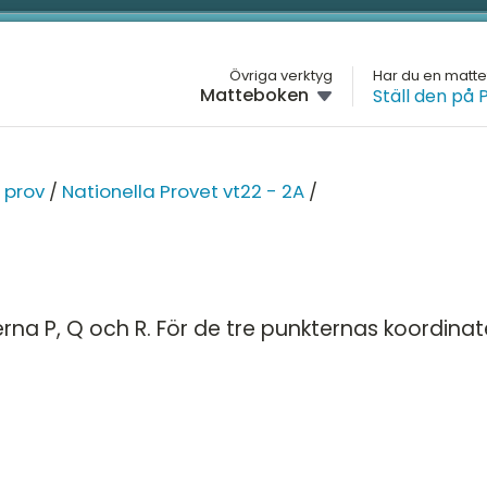
L
Övriga verktyg
Har du en matt
Matteboken
Ställ den på 
GYMNASIET
M
SIET
Översikt
H
MATTE 2
NA
 prov
/
Nationella Provet vt22 - 2A
/
Översikt
G
H
Algebra
Na
2A
D
Andragradsekvationer
Na
erna P, Q och R. För de tre punkternas koordinat
4
2B
Funktioner och grafer
M
5
Na
Linjära ekvationssystem
K
2
pecialisering
Logik och geometri
Na
2A
Logaritmer