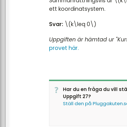
Sammanfattningsvis är \(k\le
ett koordinatsystem.
Svar:
\(k\leq 0\)
Uppgiften är hämtad ur "Kur
provet här.
Har du en fråga du vill st
Uppgift 27?
Ställ den på Pluggakuten.s