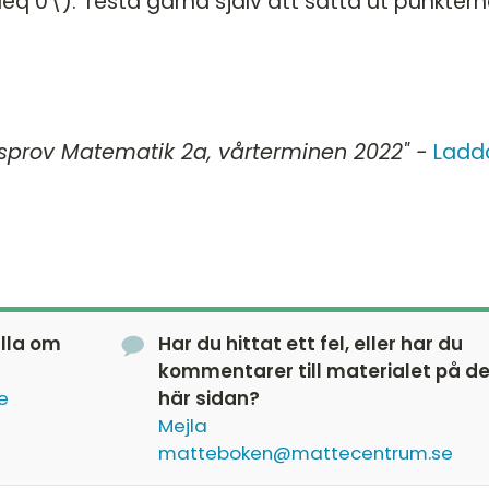
q 0\). Testa gärna själv att sätta ut punktern
sprov Matematik 2a, vårterminen 2022" -
Ladd
älla om
Har du hittat ett fel, eller har du
kommentarer till materialet på d
e
här sidan?
Mejla
matteboken@mattecentrum.se