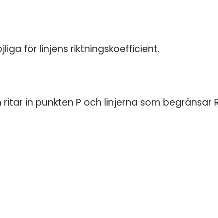
Na
Statistik
2B
Nationella prov
Na
2
liga för linjens riktningskoefficient.
Blandade exempel
Na
2A
Na
2B
 ritar in punkten P och linjerna som begränsar 
Na
2