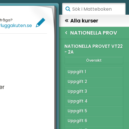
ÅGSTADIET
Alla kurser
efråga?
Pluggakuten.se
ELLANSTADIET
MATTE 2
NATIONELLA PROV
ÖGSTADIET
TIONELLA PROV
NATIONELLA PROVET VT22
- 2A
Översikt
YMNASIET
Översikt
ÖGSKOLEPROV
tionella Provet vt22 -
Uppgift 1
IGITALA VERKTYG
Uppgift 2
tionella provet vt22 -
er
Uppgift 3
ATTE PÅ LÄTT SV
Uppgift 4
tionella Provet vt22 -
UL MED MATTE
C
Uppgift 5
tionella Provet vt15 -
Uppgift 6