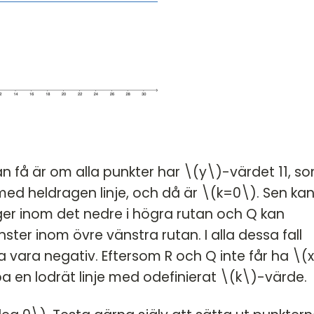
n få är om alla punkter har \(y\)-värdet 11, s
 med heldragen linje, och då är \(k=0\). Sen kan
öger inom det nedre i högra rutan och Q kan
nster inom övre vänstra rutan. I alla dessa fall
a vara negativ. Eftersom R och Q inte får ha \(
 en lodrät linje med odefinierat \(k\)-värde.