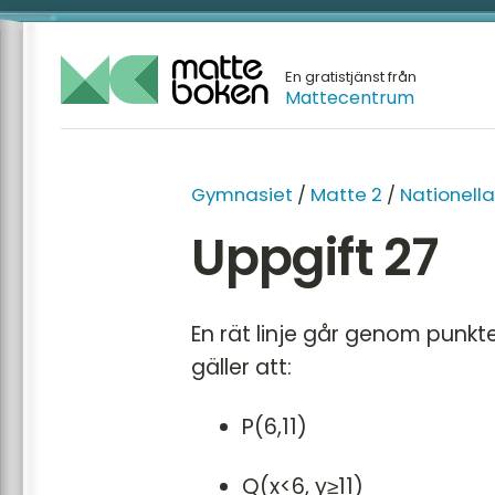
En gratistjänst från
Mattecentrum
GYMNA
Gymnasiet
/
Matte 2
/
Nationella
Matte 1
Uppgift 27
Matte 2
Matte 3
En rät linje går genom punkt
Matte 
gäller att:
Matte 
Mattes
P(6,11)
Q(x<6, y≥11)