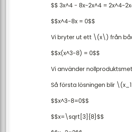
$$ 3x^4 − 8x-2x^4 = 2x^4-2
$$x^4-8x = 0$$
Vi bryter ut ett \(x\) från b
$$x(x^3-8) = 0$$
Vi använder nollproduktsm
Så första lösningen blir \(x_
$$x^3-8=0$$
$$x=\sqrt[3]{8}$$