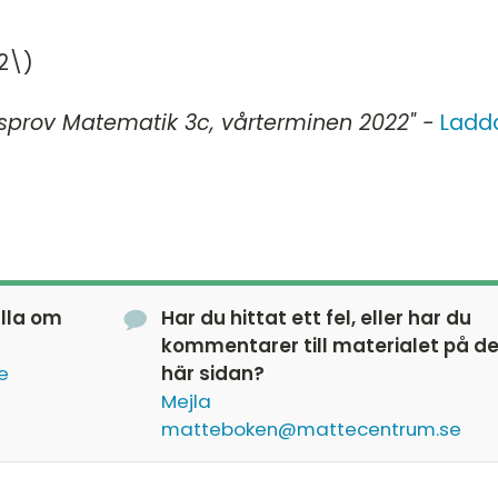
2\)
sprov Matematik 3c, vår
terminen
2022" -
Ladd
älla om
Har du hittat ett fel, eller har du
kommentarer till materialet på d
e
här sidan?
Mejla
matteboken@mattecentrum.se