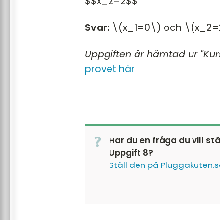
$$x_2=2$$
Svar:
\(x_1=0\) och \(x_2=
Uppgiften är hämtad ur "Kur
provet här
Har du en fråga du vill st
Uppgift 8?
Ställ den på Pluggakuten.s