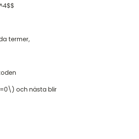
x^4$$
Blandade exempel
åda termer,
etoden
1=0\) och nästa blir