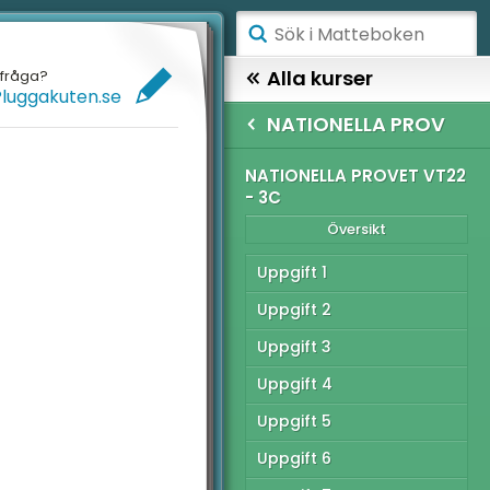
ÅGSTADIET
Alla kurser
efråga?
Pluggakuten.se
ELLANSTADIET
MATTE 3
NATIONELLA PROV
ÖGSTADIET
TIONELLA PROV
NATIONELLA PROVET VT22
- 3C
Översikt
YMNASIET
Översikt
ÖGSKOLEPROV
tionella provet vt22 -
Uppgift 1
IGITALA VERKTYG
Uppgift 2
tionella provet vt22 -
Uppgift 3
C
ATTE PÅ LÄTT SV
Uppgift 4
tionella provet ht12 -
UL MED MATTE
Uppgift 5
tionella provet ht12 -
Uppgift 6
C