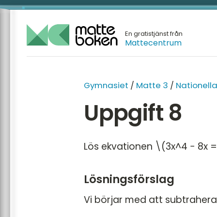
En gratistjänst från
Mattecentrum
GYMNA
Gymnasiet
/
Matte 3
/
Nationella
Matte 1
Uppgift 8
Matte 2
Matte 3
Lös ekvationen \(3x^4 − 8x 
Matte 
Matte 
Lösningsförslag
Mattes
Vi börjar med att subtraher