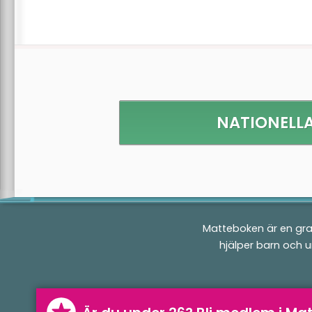
NATIONELLA
Matteboken är en gra
hjälper barn och 
Matteboken.se
a