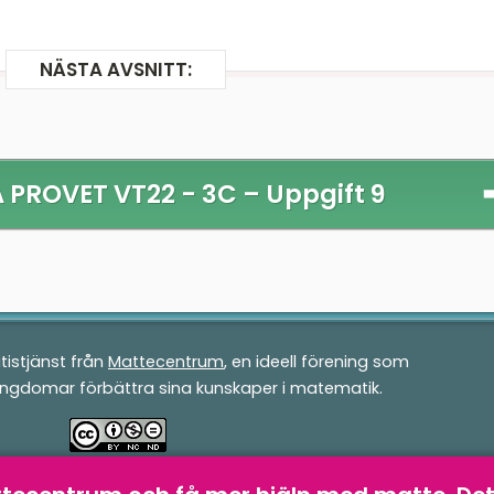
NÄSTA AVSNITT:
 PROVET VT22 - 3C –
Uppgift 9
tistjänst från
Mattecentrum
, en ideell förening som
ungdomar förbättra sina kunskaper i matematik.
v
Mattecentrum
är licensierad under en
Creative