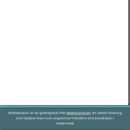
Nationella prov
Blandade exempel
Matteboken är en gratistjänst från
Mattecentrum
, en ideell förening
som hjälper barn och ungdomar förbättra sina kunskaper i
matematik.