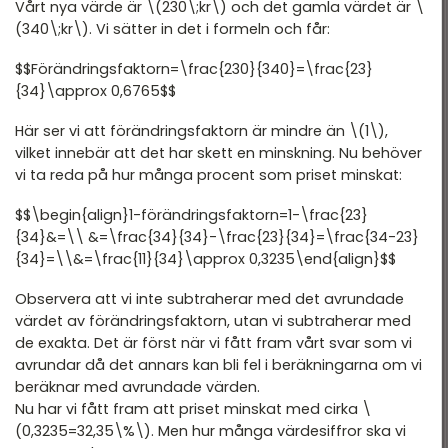
Vårt nya värde är \(230\;kr\) och det gamla värdet är \
(340\;kr\). Vi sätter in det i formeln och får:
$$Förändringsfaktorn=\frac{230}{340}=\frac{23}
{34}\approx 0,6765$$
Här ser vi att förändringsfaktorn är mindre än \(1\),
vilket innebär att det har skett en minskning. Nu behöver
vi ta reda på hur många procent som priset minskat:
$$\begin{align}1-förändringsfaktorn=1-\frac{23}
{34}&=\\ &=\frac{34}{34}-\frac{23}{34}=\frac{34-23}
{34}=\\&=\frac{11}{34}\approx 0,3235\end{align}$$
Observera att vi inte subtraherar med det avrundade
värdet av förändringsfaktorn, utan vi subtraherar med
de exakta. Det är först när vi fått fram vårt svar som vi
avrundar då det annars kan bli fel i beräkningarna om vi
beräknar med avrundade värden.
Nu har vi fått fram att priset minskat med cirka \
(0,3235=32,35\%\). Men hur många värdesiffror ska vi