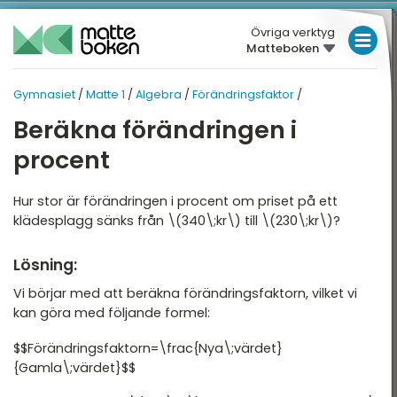
Övriga verktyg
Matteboken
LÅGSTADIET
Gymnasiet
/
Matte 1
/
Algebra
/
Förändringsfaktor
/
MELLANSTADIET
GYMNASIET
GYMNASIET
Beräkna förändringen i
Översikt
HÖGSTADIET
MATTE 1
procent
Översikt
atte 1
GYMNASIET
Hur stor är förändringen i procent om priset på ett
atte 2
HÖGSKOLEPROV
Aritmetik
klädesplagg sänks från \(340\;kr\) till \(230\;kr\)?
atte 3
DIGITALA VERKTYG
Algebra
Lösning:
atte 4
Funktioner
MATTE PÅ LÄTT SV
Vi börjar med att beräkna förändringsfaktorn, vilket vi
atte 5
kan göra med följande formel:
Geometri
KUL MED MATTE
attespecialisering
$$Förändringsfaktorn=\frac{Nya\;värdet}
Statistik och sannolikhet
{Gamla\;värdet}$$
Nationella prov