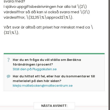
svara med?
I själva uppgiftsbeskrivningen har alla tal \(2\)
värdesiffror så då kan vi också svara med \(2\)
värdesiffror, \(32,35\%\approx32\%\).
Vårt svar är alltså att priset har minskat med ca \
(32\%\).
Har du en fråga du vill ställa om Beräkna
förändringen i procent?
Ställ den på Pluggakuten.se
Har du hittat ett fel, eller har du kommentarer till
materialet på den här sidan?
Mejla matteboken@mattecentrum.se
NÄSTA AVSNITT: