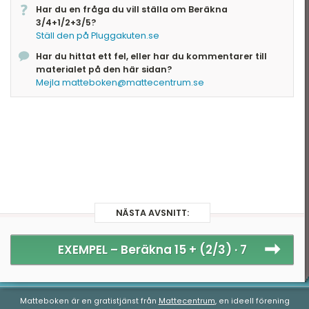
gemensam nämnare. Allra helst vill vi att denna
Har du en fråga du vill ställa om Beräkna
3/4+1/2+3/5?
nämnare är den minsta gemensamma
Ställ den på Pluggakuten.se
nämnaren. Den minsta gemensamma
nämnaren kan vi hitta genom att faktorisera alla
Har du hittat ett fel, eller har du kommentarer till
nämnare. Då \(2\) och \(5\) är primtal så går
materialet på den här sidan?
Mejla matteboken@mattecentrum.se
de inte att faktorisera, men vi kan faktorisera \
(4\): \[4=2\cdot2\]
När vi faktoriserat alla nämnare kan vi finna den
minsta gemensamma nämnaren MGN: \
[MGN=2\cdot2\cdot5=4\cdot5=20\]
Då måste vi förlänga alla bråk så att nämnaren
blir \(20\). Det bråk som har nämnaren \(4\)
NÄSTA AVSNITT:
ska förlängas med \(5\), det med nämnaren \
(2\) ska förlängas med \(10\) och bråket med
nämnaren \(5\) ska förlängas med \(4\): \
EXEMPEL –
Beräkna 15 + (2/3) · 7
[\frac{3}{4}=\frac{3\cdot5}
{4\cdot5}=\frac{15}{20}\]
Matteboken är en gratistjänst från
Mattecentrum
, en ideell förening
\[\frac{1}{2}=\frac{1\cdot10}