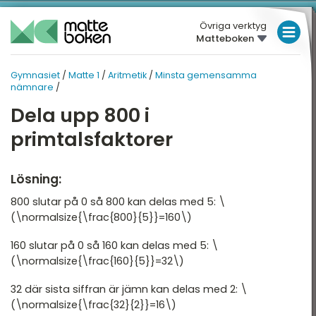
Övriga verktyg
Matteboken
LÅGSTADIET
Gymnasiet
/
Matte 1
/
Aritmetik
/
Minsta gemensamma
MELLANSTADIET
GYMNASIET
GYMNASIET
nämnare
/
Översikt
HÖGSTADIET
Dela upp 800 i
MATTE 1
primtalsfaktorer
Översikt
atte 1
GYMNASIET
atte 2
HÖGSKOLEPROV
Aritmetik
Lösning:
atte 3
DIGITALA VERKTYG
Algebra
800 slutar på 0 så 800 kan delas med 5: \
atte 4
(\normalsize{\frac{800}{5}}=160\)
Funktioner
MATTE PÅ LÄTT SV
atte 5
160 slutar på 0 så 160 kan delas med 5: \
Geometri
KUL MED MATTE
(\normalsize{\frac{160}{5}}=32\)
attespecialisering
Statistik och sannolikhet
32 där sista siffran är jämn kan delas med 2: \
(\normalsize{\frac{32}{2}}=16\)
Nationella prov