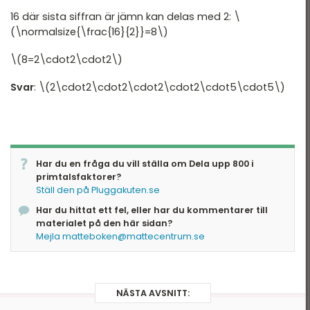
16 där sista siffran är jämn kan delas med 2: \
(\normalsize{\frac{16}{2}}=8\)
\(8=2\cdot2\cdot2\)
Svar
: \(2\cdot2\cdot2\cdot2\cdot2\cdot5\cdot5\)
Har du en fråga du vill ställa om Dela upp 800 i
primtalsfaktorer?
Ställ den på Pluggakuten.se
Har du hittat ett fel, eller har du kommentarer till
materialet på den här sidan?
Mejla matteboken@mattecentrum.se
NÄSTA AVSNITT: