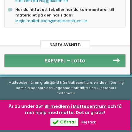
Ställ den på Pluggakuten.se
Har du hittat ett fel, eller har du kommentarer till
c.) Sannolikheten att slå summan 7 med två
materialet på den här sidan?
tärningar är 1/6. De utfall som ger summan 7 är
Mejla matteboken@mattecentrum.se
(1,6), (5,2), (4,3), (3,4), (2,5) och (6,1) av 36
möjliga händelser.
Följande bild visar utfallsrummet:
NÄSTA AVSNITT:
EXEMPEL –
Lotto
Matteboken är en gratistjänst från
Mattecentrum
, en ideell förening
som hjälper barn och ungdomar förbättra sina kunskaper i
matematik.
Är du under 26?
Bli medlem i Mattecentrum
och få
mer hjälp med matte.
Det är gratis!
Matteboken.se
av
Mattecentrum
är licensierad under en
Creative
Commons Attribution-NonCommercial-NoDerivatives 4.0
Gärna!
Nej tack
Internationell-licens
.
Axlarna i diagrammet motsvarar antal prickar på tärningarna. Varje