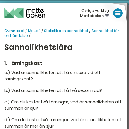
Övriga verktyg
Matteboken
LÅGSTADIET
Gymnasiet
/
Matte 1
/
Statistik och sannolikhet
/
Sannolikhet för
MELLANSTADIET
GYMNASIET
GYMNASIET
en händelse
/
Översikt
HÖGSTADIET
Sannolikhetslära
MATTE 1
Översikt
atte 1
GYMNASIET
1. Tärningskast
atte 2
HÖGSKOLEPROV
Aritmetik
a.) Vad är sannolikheten att få en sexa vid ett
atte 3
tärningskast?
DIGITALA VERKTYG
Algebra
atte 4
b.) Vad är sannolikheten att få två sexor i rad?
Funktioner
MATTE PÅ LÄTT SV
atte 5
c.) Om du kastar två tärningar, vad är sannolikheten att
Geometri
KUL MED MATTE
summan är sju?
attespecialisering
Statistik och sannolikhet
d.) Om du kastar två tärningar, vad är sannolikheten att
summan är mer än sju?
Nationella prov