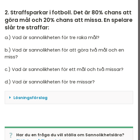
2. Straffsparkar i fotboll. Det är 80% chans att
göra mål och 20% chans att missa. En spelare
slår tre straffar:
a.) Vad är sannolikheten för tre raka mål?
b.) Vad är sannolikheten för att göra två mål och en
miss?
c.) Vad är sannolikheten för ett mål och två missar?
d.) Vad är sannolikheten för tre missar?
Lösningsförslag
Fråga 1
a.) Sannolikheten att slå en sexa är 1/6.
b.) Sannolikheten att slå två sexor i rad är
Har du en fråga du vill ställa om Sannolikhetslära?
(1/6)·(1/6)=1/36