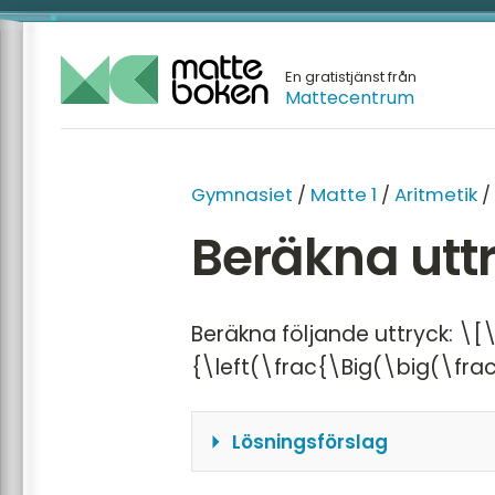
En gratistjänst från
Mattecentrum
Gymnasiet
/
Matte 1
/
Aritmetik
/
Beräkna utt
Beräkna följande uttryck: \
{\left(\frac{\Big(\big(\fra
Lösningsförslag
Utifrån räknereglerna sk