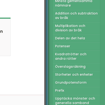
Minsta gemensamma
h
nämnare
Addition och subtraktion
av bråk
Multiplikation och
division av bråk
en
Delen av det hela
Potenser
Kvadratrötter och
andra rötter
Överslagsräkning
Storheter och enheter
Grundpotensform
Prefix
Upptäcka mönster och
generella samband