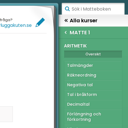
ÅGSTADIET
Alla kurser
efråga?
Pluggakuten.se
ELLANSTADIET
GYMNASIET
MATTE 1
ÖGSTADIET
TTE 1
ARITMETIK
Översikt
Översikt
YMNASIET
Talmängder
ÖGSKOLEPROV
itmetik
Räkneordning
IGITALA VERKTYG
gebra
Negativa tal
nktioner
ATTE PÅ LÄTT SV
Tal i bråkform
ometri
UL MED MATTE
Decimaltal
atistik och sannolikhet
Förlängning och
förkortning
tionella prov