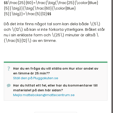
$$\frac{25}{60}=\frac{\big(\frac{25}{\color{Blue}
{5}}\big)}{\big(\frac{60}{\color{Blue}
{5}}\big)}=\frac{5}{12}$$
Då det inte finns något tal som kan dela både \(5\)
och \(12\) så kan vi inte förkorta ytterligare. Bråket står
nu i sin enklaste form och \(25\) minuter är alltså \
(\frac{5}{12}\) av en timme.
Har du en fråga du vill ställa om Hur stor andel av
en timme är 25 min??
Ställ den på Pluggakuten.se
Har du hittat ett fel, eller har du kommentarer till
materialet på den här sidan?
Mejla matteboken@mattecentrum.se