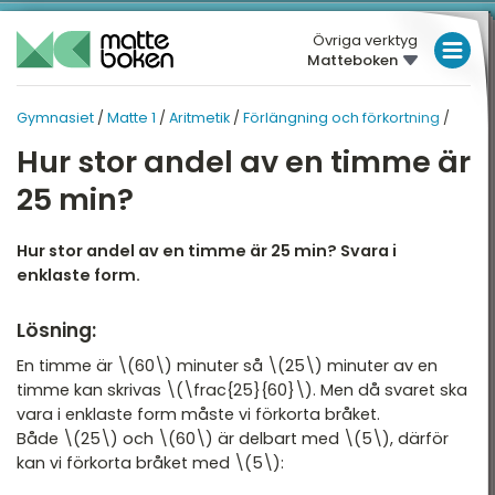
Övriga verktyg
Matteboken
LÅGSTADIET
Gymnasiet
/
Matte 1
/
Aritmetik
/
Förlängning och förkortning
/
MELLANSTADIET
GYMNASIET
GYMNASIET
Hur stor andel av en timme är
Översikt
HÖGSTADIET
MATTE 1
25 min?
Översikt
atte 1
GYMNASIET
Hur stor andel av en timme är 25 min? Svara i
atte 2
HÖGSKOLEPROV
Aritmetik
enklaste form.
atte 3
DIGITALA VERKTYG
Algebra
Lösning:
atte 4
Funktioner
MATTE PÅ LÄTT SV
En timme är \(60\) minuter så \(25\) minuter av en
atte 5
timme kan skrivas \(\frac{25}{60}\). Men då svaret ska
Geometri
KUL MED MATTE
vara i enklaste form måste vi förkorta bråket.
attespecialisering
Både \(25\) och \(60\) är delbart med \(5\), därför
Statistik och sannolikhet
kan vi förkorta bråket med \(5\):
Nationella prov