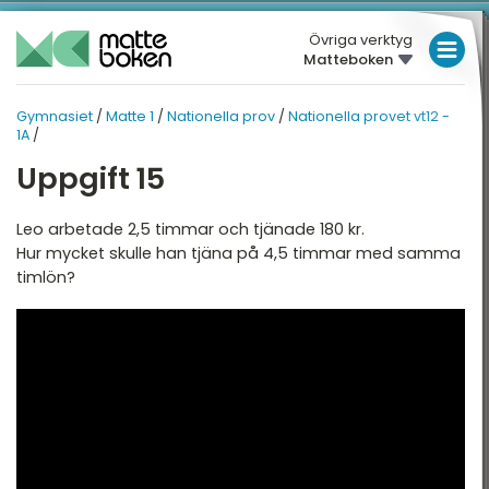
Övriga verktyg
Matteboken
LÅGSTADIET
Gymnasiet
/
Matte 1
/
Nationella prov
/
Nationella provet vt12 -
GYMNASIET
MELLANSTADIET
MATTE 1
1A
/
HÖGSTADIET
Uppgift 15
ATTE 1
NATIONELLA PROV
Översikt
Översikt
GYMNASIET
Leo arbetade 2,5 timmar och tjänade 180 kr.
Hur mycket skulle han tjäna på 4,5 timmar med samma
HÖGSKOLEPROV
ritmetik
Nationella provet vt12 -
timlön?
1A
DIGITALA VERKTYG
lgebra
Nationella provet vt12 -
1B
unktioner
MATTE PÅ LÄTT SV
Nationella provet vt12 -
eometri
KUL MED MATTE
1C
tatistik och sannolikhet
ationella prov