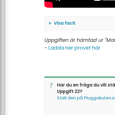
Visa facit
a) Svar i intervallen (5-1
Uppgiften är hämtad ur "Mat
b) "Kostnad lågenergilam
-
Ladda ner provet här
(Svar i intervallen (200-
Har du en fråga du vill st
Uppgift 22?
Ställ den på Pluggakuten.s