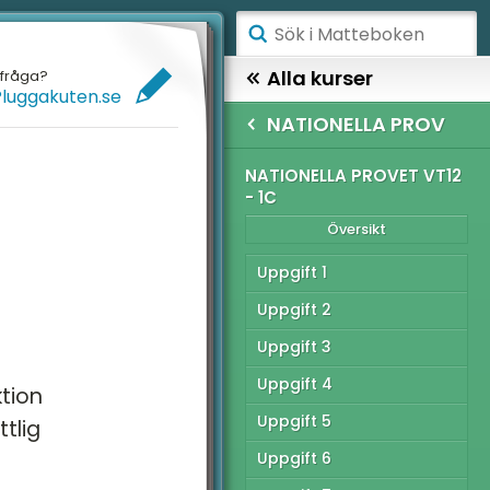
ÅGSTADIET
Alla kurser
efråga?
Pluggakuten.se
ELLANSTADIET
MATTE 1
NATIONELLA PROV
ÖGSTADIET
TIONELLA PROV
NATIONELLA PROVET VT12
- 1C
Översikt
YMNASIET
Översikt
ÖGSKOLEPROV
tionella provet vt12 -
Uppgift 1
IGITALA VERKTYG
Uppgift 2
tionella provet vt12 -
Uppgift 3
ATTE PÅ LÄTT SV
Uppgift 4
tionella provet vt12 -
tion
UL MED MATTE
Uppgift 5
tlig
Uppgift 6