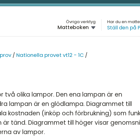
L
Övriga verktyg
Har du en matt
Matteboken
Ställ den på 
GYMNASIET
M
SIET
Översikt
H
MATTE 1
NA
 prov
/
Nationella provet vt12 - 1C
/
Översikt
G
H
Aritmetik
Na
1A
D
Algebra
Na
för två olika lampor. Den ena lampan är en
4
1B
Funktioner
M
ra lampan är en glödlampa. Diagrammet till
5
Na
ala kostnaden (inköp och förbrukning) som funk
Geometri
K
1C
pecialisering
är tänd. Diagrammet till höger visar genomsnit
Statistik och sannolikhet
perna av lampor.
Nationella prov