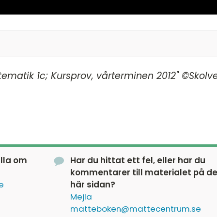
5) kr och (81-89) kr
ematik 1c; Kursprov, vårterminen 2012" ©Skolve
pa 220 kr och nio glödlampor 810 kr"
250) kr respektive (750-850) kr.)
älla om
Har du hittat ett fel, eller har du
kommentarer till materialet på d
e
här sidan?
Mejla
matteboken@mattecentrum.se