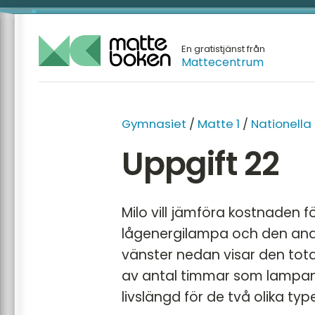
En gratistjänst från
Mattecentrum
GYMNA
Gymnasiet
/
Matte 1
/
Nationella
Matte 1
Uppgift 22
Matte 2
Matte 3
Milo vill jämföra kostnaden 
Matte 
lågenergilampa och den and
Matte 
vänster nedan visar den tot
Mattes
av antal timmar som lampan 
livslängd för de två olika ty