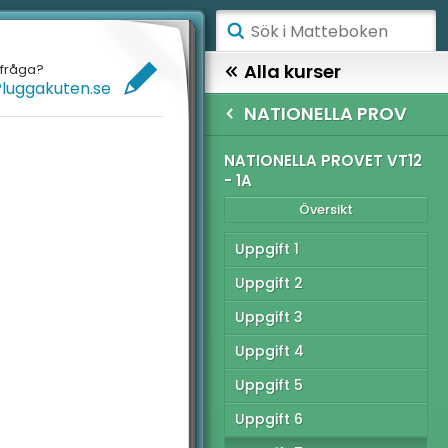
ÅGSTADIET
Alla kurser
efråga?
Pluggakuten.se
ELLANSTADIET
MATTE 1
NATIONELLA PROV
ÖGSTADIET
TIONELLA PROV
NATIONELLA PROVET VT12
- 1A
Översikt
YMNASIET
Översikt
ÖGSKOLEPROV
tionella provet vt12 -
Uppgift 1
IGITALA VERKTYG
Uppgift 2
tionella provet vt12 -
Uppgift 3
ATTE PÅ LÄTT SV
Uppgift 4
\
tionella provet vt12 -
UL MED MATTE
Uppgift 5
Uppgift 6