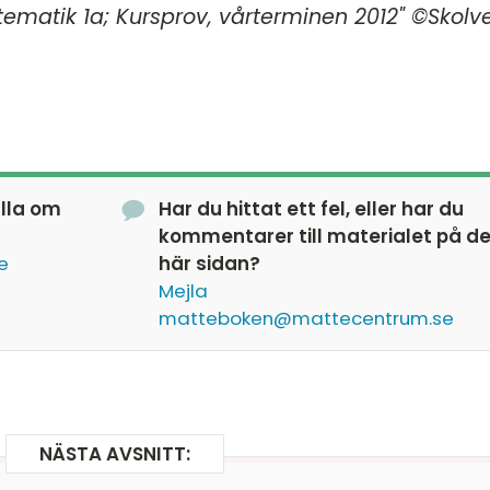
ematik 1a; Kursprov, vårterminen 2012" ©Skolv
älla om
Har du hittat ett fel, eller har du
kommentarer till materialet på d
e
här sidan?
Mejla
matteboken@mattecentrum.se
NÄSTA AVSNITT: