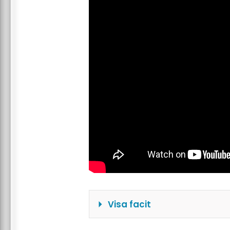
Visa facit
\(10\, cm^2\)