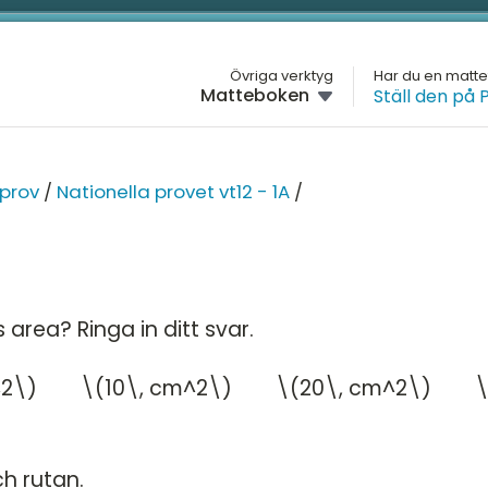
L
Övriga verktyg
Har du en matt
Matteboken
Ställ den på 
GYMNASIET
M
SIET
Översikt
H
MATTE 1
NA
 prov
/
Nationella provet vt12 - 1A
/
Översikt
G
H
Aritmetik
Na
1A
D
Algebra
Na
 area? Ringa in ditt svar.
4
1B
Funktioner
M
5
cm^2\) \(10\, cm^2\) \(20\, cm^2\) 
Na
Geometri
K
1C
pecialisering
Statistik och sannolikhet
ch rutan.
Nationella prov