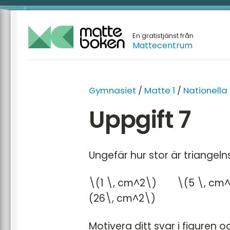
En gratistjänst från
Mattecentrum
GYMNA
Gymnasiet
/
Matte 1
/
Nationella
Matte 1
Uppgift 7
Matte 2
Matte 3
Ungefär hur stor är triangelns
Matte 
Matte 
\(1 \, cm^2\) \(5 \, 
Mattes
(26\, cm^2\)
Motivera ditt svar i figuren o