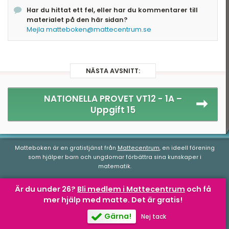
Har du hittat ett fel, eller har du kommentarer till
materialet på den här sidan?
Mejla matteboken@mattecentrum.se
NÄSTA AVSNITT:
NATIONELLA PROVET VT12 - 1A –
Uppgift 15
Matteboken är en gratistjänst från
Mattecentrum
, en ideell förening
som hjälper barn och ungdomar förbättra sina kunskaper i
matematik.
Är du under 26?
Bli medlem i Mattecentrum
och få
mer hjälp med matte.
Det är gratis!
Matteboken.se
av
Mattecentrum
är licensierad under en
Creative
Commons Attribution-NonCommercial-NoDerivatives 4.0
Gärna!
Nej tack
Internationell-licens
.