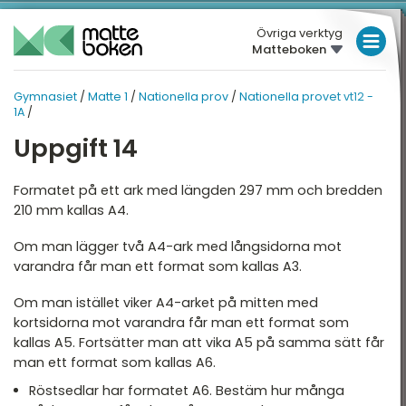
Övriga verktyg
Matteboken
LÅGSTADIET
Gymnasiet
/
Matte 1
/
Nationella prov
/
Nationella provet vt12 -
GYMNASIET
MELLANSTADIET
MATTE 1
1A
/
HÖGSTADIET
Uppgift 14
ATTE 1
NATIONELLA PROV
Översikt
Översikt
GYMNASIET
Formatet på ett ark med längden 297 mm och bredden
210 mm kallas A4.
HÖGSKOLEPROV
ritmetik
Nationella provet vt12 -
1A
Om man lägger två A4-ark med långsidorna mot
DIGITALA VERKTYG
lgebra
varandra får man ett format som kallas A3.
Nationella provet vt12 -
1B
unktioner
MATTE PÅ LÄTT SV
Om man istället viker A4-arket på mitten med
Nationella provet vt12 -
kortsidorna mot varandra får man ett format som
eometri
KUL MED MATTE
1C
kallas A5. Fortsätter man att vika A5 på samma sätt får
tatistik och sannolikhet
man ett format som kallas A6.
Röstsedlar har formatet A6. Bestäm hur många
ationella prov