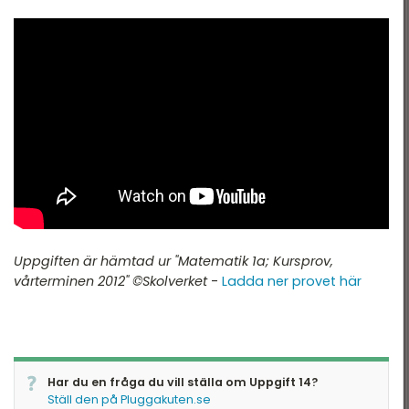
Uppgiften är hämtad ur "Matematik 1a; Kursprov,
vårterminen 2012" ©Skolverket
-
Ladda ner provet här
Har du en fråga du vill ställa om Uppgift 14?
Ställ den på Pluggakuten.se