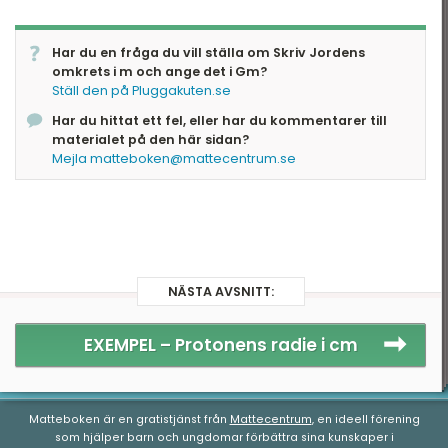
För att få antalet gigameter kan vi göra på
följande sätt:
Har du en fråga du vill ställa om Skriv Jordens
Låt \(x\) beteckna antalet gigameter. Eftersom
omkrets i m och ange det i Gm?
giga betyder miljard, vilket kan skrivas som \
Ställ den på Pluggakuten.se
(10^9\), vet vi att \
Har du hittat ett fel, eller har du kommentarer till
[x\cdot10^9\;\text{m}=40\,076\,000\;\text{m}\]
materialet på den här sidan?
Alltså har vi att \[x=\frac{x\cdot10^{9}}
Mejla matteboken@mattecentrum.se
{10^{9}}=\frac{40\,076\,000}
{10^{9}}=40\,076\,000\cdot10^{-9}\] Alltså är
omkretsen längs ekvatorn \(0{,}040\,076\) Gm.
Svar:
\(0{,}040\,076\) Gm
NÄSTA AVSNITT:
EXEMPEL –
Protonens radie i cm
Matteboken är en gratistjänst från
Mattecentrum
, en ideell förening
som hjälper barn och ungdomar förbättra sina kunskaper i