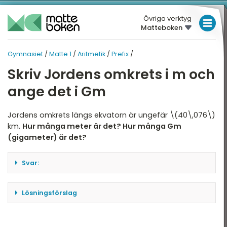
Övriga verktyg
Matteboken
LÅGSTADIET
Gymnasiet
/
Matte 1
/
Aritmetik
/
Prefix
/
MELLANSTADIET
GYMNASIET
GYMNASIET
Skriv Jordens omkrets i m och
Översikt
HÖGSTADIET
MATTE 1
ange det i Gm
Översikt
atte 1
GYMNASIET
Jordens omkrets längs ekvatorn är ungefär \(40\,076\)
atte 2
HÖGSKOLEPROV
Aritmetik
km.
Hur många meter är det? Hur många Gm
atte 3
(gigameter) är det?
DIGITALA VERKTYG
Algebra
atte 4
Funktioner
MATTE PÅ LÄTT SV
Svar:
atte 5
\[0{,}040\,076\; \text{Gm}\]
Geometri
KUL MED MATTE
attespecialisering
Lösningsförslag
Statistik och sannolikhet
Vi har att \
(40\,076\;\text{km}=40\,076\cdot10^3\;\text{m}=40\,
Nationella prov