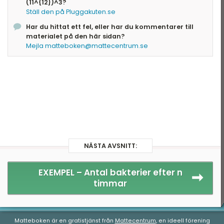
och vi vet att detta är lika med \
(11^{12})^3?
[11^{12+12+12}=11^{12\cdot3}=11^{36}\]
Ställ den på Pluggakuten.se
Har du hittat ett fel, eller har du kommentarer till
Alltså har vi \[(11^{12})^3=11^{12\cdot3}=11^{36}\]
materialet på den här sidan?
Mejla matteboken@mattecentrum.se
Mer generellt, om \(a\), \(b\) och \(x\) är
heltal har vi att
\[(x^a)^b=x^{a\cdot b}\]
Svar
: \(11^{36}\)
NÄSTA AVSNITT:
EXEMPEL –
Antal bakterier efter n
timmar
Matteboken är en gratistjänst från
Mattecentrum
, en ideell förening