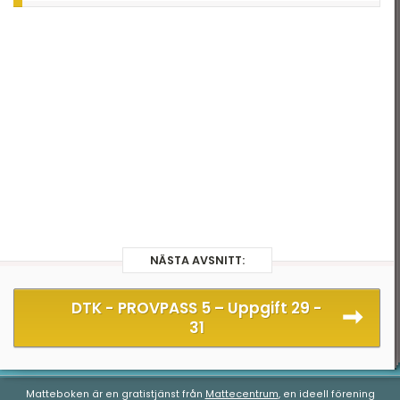
T 2022
DTK - Provpass 3
T 2022 - maj
DTK - Provpass 5
T 2022 - mars
T 2021
T 2021
T 2018
T 2017
T 2014
NÄSTA AVSNITT:
T 2013
T 2012
DTK - PROVPASS 5 –
Uppgift 29 -
31
Matteboken är en gratistjänst från
Mattecentrum
, en ideell förening