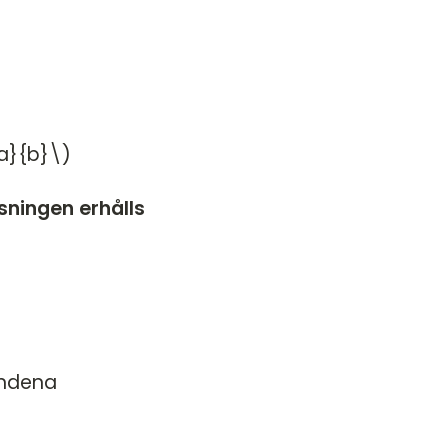
HT 2022
DT
VT 2022 - maj
DT
VT 2022 - mars
HT 2021
a}{b}\)
VT 2021
VT 2018
ösningen erhålls
HT 2017
HT 2014
VT 2013
VT 2012
endena