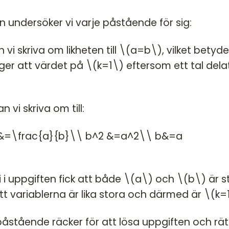
n undersöker vi varje påstående för sig:
vi skriva om likheten till \(a=b\), vilket betyde
t ger att värdet på \(k=1\) eftersom ett tal dela
vi skriva om till:
}&=\frac{a}{b}\\ b^2 &=a^2\\ b&=a
vi i uppgiften fick att både \(a\) och \(b\) är st
att variablerna är lika stora och därmed är \(k=
åstående räcker för att lösa uppgiften och rät