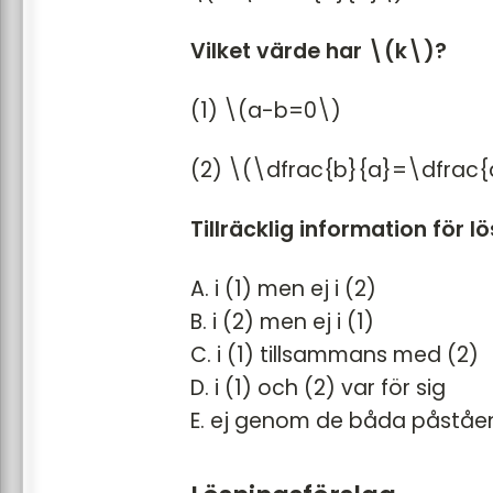
Vilket värde har \(k\)?
(1) \(a-b=0\)
(2) \(\dfrac{b}{a}=\dfrac{
Tillräcklig information för l
A. i (1) men ej i (2)
B. i (2) men ej i (1)
C. i (1) tillsammans med (2)
D. i (1) och (2) var för sig
E. ej genom de båda påstå