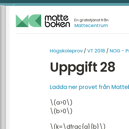
En gratistjänst från
Mattecentrum
Högskoleprov
/
VT 2018
/
NOG - P
Uppgift 28
Ladda ner provet från Matte
\(a>0\)
\(b>0\)
\(k=\dfrac{a}{b}\)