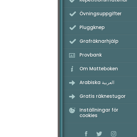
K - Provpass 1
Övningsuppgifter
K - Provpass 4
Pluggknep
Grafräknarhjälp
Provbank
Om Matteboken
Arabiska العربية
Gratis räknestugor
Inställningar för
cookies