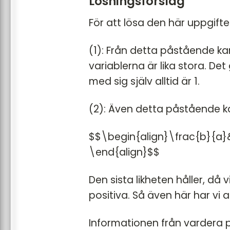
Lösningsförslag
För att lösa den här uppgifte
(1): Från detta påstående kan 
variablerna är lika stora. De
med sig själv alltid är 1.
(2): Även detta påstående kan 
$$\begin{align}\frac{b}{a
\end{align}$$
Den sista likheten håller, då 
positiva. Så även här har vi 
Informationen från vardera p