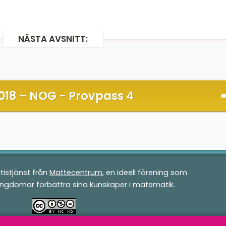
NÄSTA AVSNITT:
018 –
NOG - Provpass 4
tistjänst från
Mattecentrum
, en ideell förening som
ungdomar förbättra sina kunskaper i matematik.
v
Mattecentrum
är licensierad under en
Creative