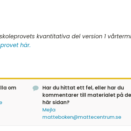
koleprovets kvantitativa del version 1 vårterm
provet här.
älla om
Har du hittat ett fel, eller har du
kommentarer till materialet på d
e
här sidan?
Mejla
matteboken@mattecentrum.se