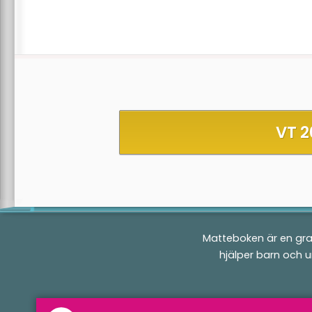
VT 2
Matteboken är en gra
hjälper barn och 
Matteboken.se
a