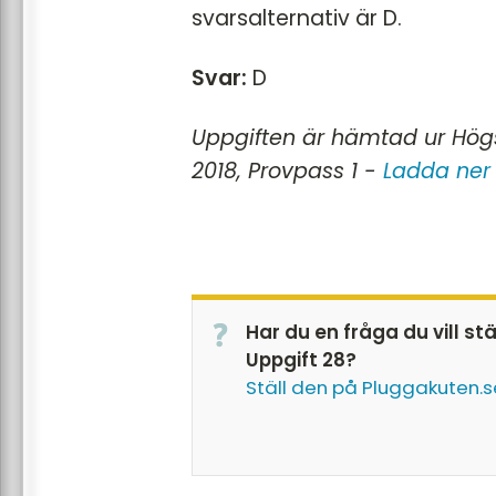
svarsalternativ är D.
Svar:
D
Uppgiften är hämtad ur Högs
2018, Provpass 1 -
Ladda ner 
Har du en fråga du vill st
Uppgift 28?
Ställ den på Pluggakuten.s