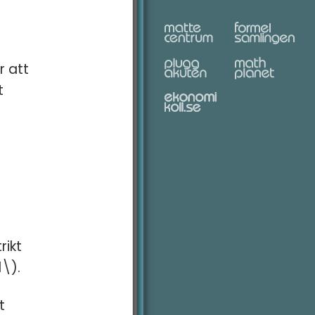
r att
t
rikt
1\).
t