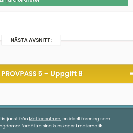
NÄSTA AVSNITT:
 PROVPASS 5 –
Uppgift 8
tistjänst från
Mattecentrum
, en ideell förening som
ungdomar förbättra sina kunskaper i matematik.