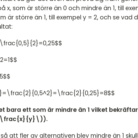
på x, som är större än 0 och mindre än 1, till ex
m är större än 1, till exempel y = 2, och se vad 
ltat:
=\frac{0,5}{2}=0,25$$
 2=1$$
,5$$
2}=\frac{2}{0,5^2}=\frac{2}{0,25}=8$$
et bara ett som är mindre än 1 vilket bekräftar
(\frac{x}{y}\)).
så att fler av alternativen blev mindre än 1 skul