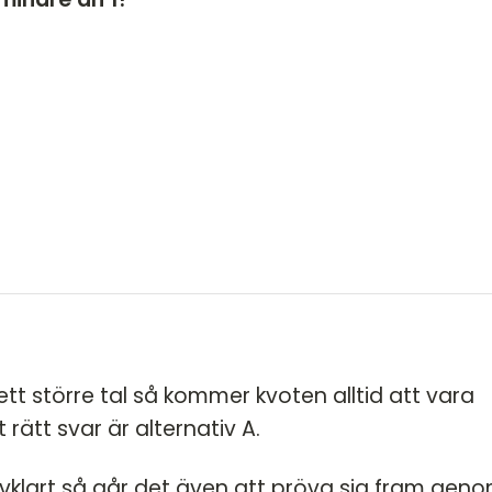
HT 2022
DT
VT 2022 - maj
DT
VT 2022 - mars
HT 2021
VT 2021
VT 2018
HT 2017
HT 2014
VT 2013
VT 2012
tt större tal så kommer kvoten alltid att vara
 rätt svar är alternativ A.
lvklart så går det även att pröva sig fram gen