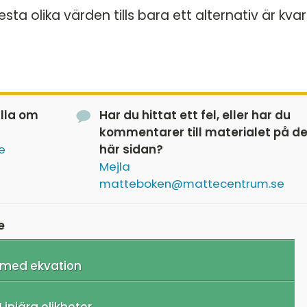
sta olika värden tills bara ett alternativ är kvar
älla om
Har du hittat ett fel, eller har du
kommentarer till materialet på d
e
här sidan?
Mejla
matteboken@mattecentrum.se
e
 med ekvation
Linjära olikheter