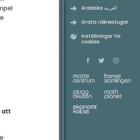
empel
Arabiska العربية
de
Gratis räknestugor
Inställningar för
cookies
 att
le