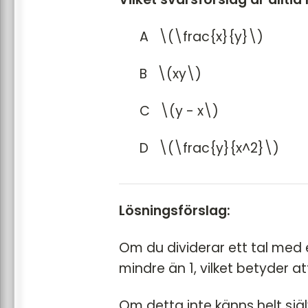
A \(\frac{x}{y}\)
B \(xy\)
C \(y - x\)
D \(\frac{y}{x^2}\)
Lösningsförslag:
Om du dividerar ett tal med e
mindre än 1, vilket betyder att
Om detta inte känns helt sjä