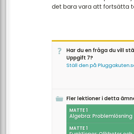
det bara vara att fortsätta te
Har du en fråga du vill st
Uppgift 7?
Ställ den på Pluggakuten.s
Fler lektioner i detta ämn
MATTE 1
Algebra: Problemlösning
MATTE 1
Funktioner: Olikheter och 