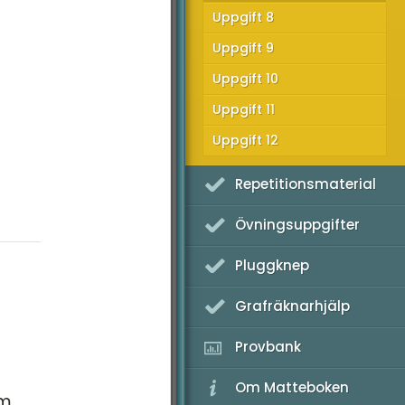
Uppgift 8
K Provpass 2
Uppgift 9
K Provpass 5
Uppgift 10
Uppgift 11
Uppgift 12
Repetitionsmaterial
Övningsuppgifter
Pluggknep
Grafräknarhjälp
Provbank
Om Matteboken
om