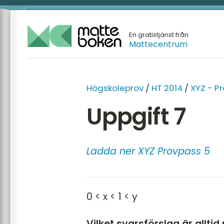
En gratistjänst från
Mattecentrum
Högskoleprov
/
HT 2014
/
XYZ - P
Uppgift 7
Ladda ner XYZ Provpass 5
0 < x < 1 < y
Vilket svarsförslag är alltid