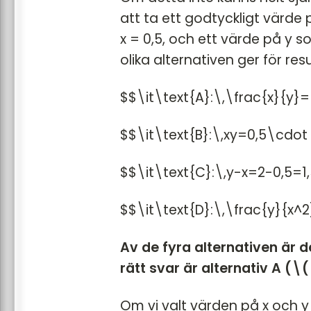
att ta ett godtyckligt värde 
x = 0,5, och ett värde på y so
olika alternativen ger för resu
$$\it\text{A}:\,\frac{x}{y}
$$\it\text{B}:\,xy=0,5\cdot
$$\it\text{C}:\,y-x=2-0,5=1
$$\it\text{D}:\,\frac{y}{x^
Av de fyra alternativen är d
rätt svar är alternativ A (\
Om vi valt värden på x och y 