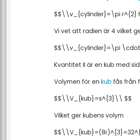
$$\\v_{cylinder}=\pi r^{2}
Vi vet att radien är 4 vilket g
$$\\v_{cylinder}=\pi \cdo
Kvantitet II är en kub med si
Volymen för en
kub
fås från 
$$\\V_{kub}=s^{3}\\ $$
Vilket ger kubens volym
$$\\V_{kub}=(8r)^{3}=32^