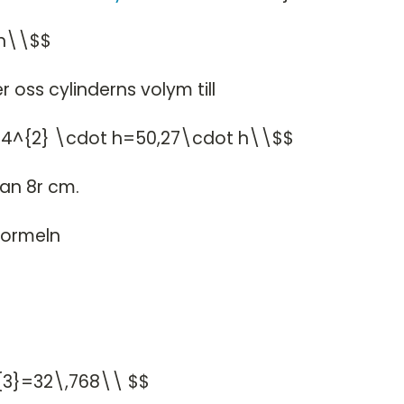
 h\\$$
er oss cylinderns volym till
t4^{2} \cdot h=50,27\cdot h\\$$
dan 8r cm.
formeln
{3}=32\,768\\ $$