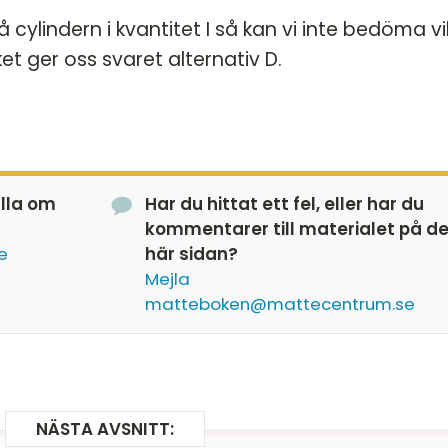
 cylindern i kvantitet I så kan vi inte bedöma vi
ket ger oss svaret alternativ D.
älla om
Har du hittat ett fel, eller har du
kommentarer till materialet på d
e
här sidan?
Mejla
matteboken@mattecentrum.se
NÄSTA AVSNITT: