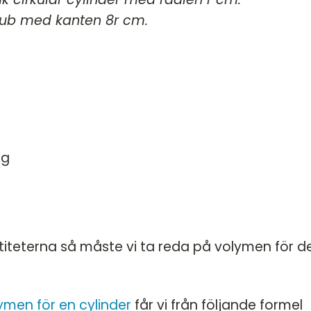
HT 2022
 kub med kanten 8r cm.
DT
VT 2022 - maj
DT
VT 2022 - mars
HT 2021
VT 2021
VT 2018
ig
HT 2017
HT 2014
VT 2013
VT 2012
ntiteterna så måste vi ta reda på volymen för d
ymen för en cylinder
får vi från följande formel