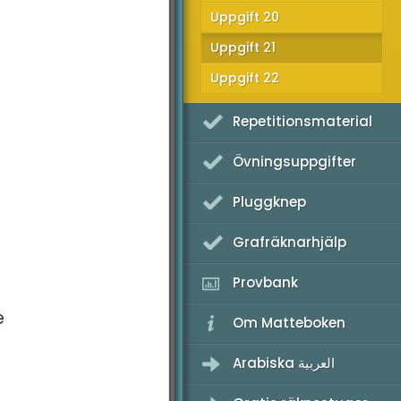
Uppgift 20
K - Provpass 3
Uppgift 21
K - Provpass 5
Uppgift 22
Repetitionsmaterial
Övningsuppgifter
Pluggknep
Grafräknarhjälp
Provbank
e
Om Matteboken
Arabiska العربية