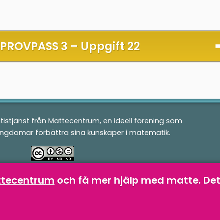
 PROVPASS 3 –
Uppgift 22
tistjänst från
Mattecentrum
, en ideell förening som
ungdomar förbättra sina kunskaper i matematik.
v
Mattecentrum
är licensierad under en
Creative
attecentrum
och få mer hjälp med matte.
Det
-NonCommercial-NoDerivatives 4.0 Internationell-
licens
.