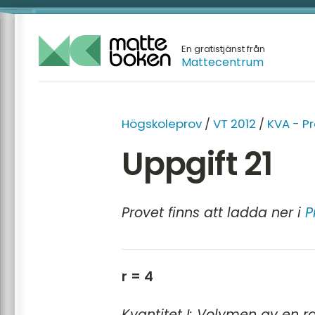
En gratistjänst från
Mattecentrum
Högskoleprov
/
VT 2012
/
KVA - P
Uppgift 21
Provet finns att ladda ner i
P
r = 4
Kvantitet I: Volymen av en r