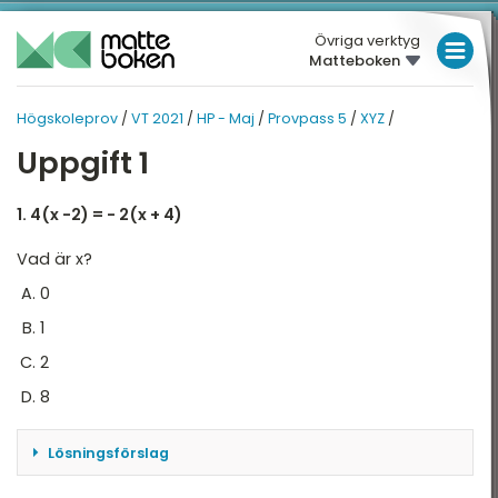
Övriga verktyg
Matteboken
LÅGSTADIET
Högskoleprov
/
VT 2021
/
HP - Maj
/
Provpass 5
/
XYZ
/
VT 2021
MELLANSTADIET
HP - MAJ
Uppgift 1
HÖGSTADIET
P - MAJ
PROVPASS 5
Översikt
Översikt
1. 4(x -2) = - 2(x + 4)
GYMNASIET
Vad är x?
HÖGSKOLEPROV
rovpass 2
XYZ
0
DIGITALA VERKTYG
rovpass 5
KVA
1
NOG
MATTE PÅ LÄTT SV
2
8
DTK
KUL MED MATTE
Lösningsförslag