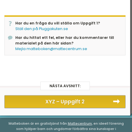
\(4(x-2) = -2(x+4)\)
Först förenklar vi:
\( \begin{align*} 4x-8 &= -2x-8 \Leftrightarrow
Har du en fråga du vill ställa om Uppgift 1?
\\ 4x &= -2x \Leftrightarrow \\ 6x &= 0
Ställ den på Pluggakuten.se
\Leftrightarrow x = 0 \end{align*}\)
Har du hittat ett fel, eller har du kommentarer till
materialet på den här sidan?
Alltså rätt svar är A.
Mejla matteboken@mattecentrum.se
NÄSTA AVSNITT:
XYZ –
Uppgift 2
Matteboken är en gratistjänst från
Mattecentrum
, en ideell förening
som hjälper barn och ungdomar förbättra sina kunskaper i