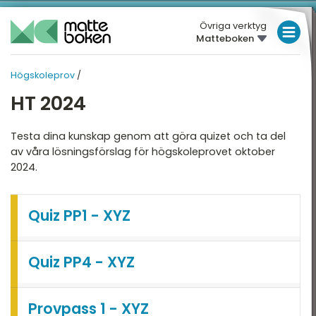
Övriga verktyg
Matteboken
LÅGSTADIET
Högskoleprov
/
MELLANSTADIET
HÖGSKOLEPROV
HT 2024
HÖGSTADIET
Översikt
Testa dina kunskap genom att göra quizet och ta del
VT 2026
GYMNASIET
av våra lösningsförslag för högskoleprovet oktober
HT 2025
2024.
HÖGSKOLEPROV
VT 2025
DIGITALA VERKTYG
Quiz PP1 - XYZ
HT 2024
MATTE PÅ LÄTT SV
VT 2024
KUL MED MATTE
Quiz PP4 - XYZ
HT 2023
VT 2023
Provpass 1 - XYZ