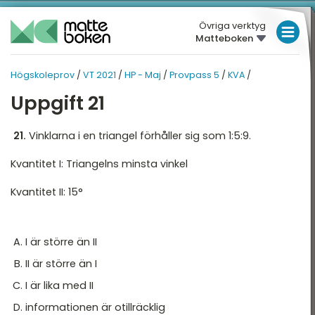
Övriga verktyg
Matteboken
LÅGSTADIET
Högskoleprov
/
VT 2021
/
HP - Maj
/
Provpass 5
/
KVA
/
VT 2021
MELLANSTADIET
HP - MAJ
Uppgift 21
HÖGSTADIET
P - MAJ
PROVPASS 5
Översikt
Översikt
21.
Vinklarna i en triangel förhåller sig som 1:5:9.
GYMNASIET
Kvantitet I: Triangelns minsta vinkel
HÖGSKOLEPROV
rovpass 2
XYZ
Kvantitet II: 15°
DIGITALA VERKTYG
rovpass 5
KVA
NOG
MATTE PÅ LÄTT SV
I är större än II
DTK
KUL MED MATTE
II är större än I
I är lika med II
informationen är otillräcklig