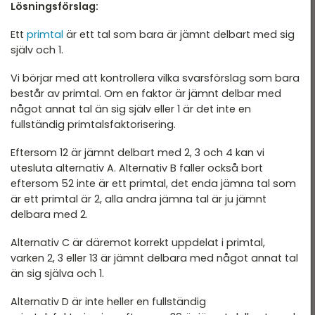
T 2022
Lösningsförslag:
DTK Provpass 2
T 2022 - maj
Ett
primtal
är ett tal som bara är jämnt delbart med sig
DTK Provpass 5
själv och 1.
T 2022 - mars
Vi börjar med att kontrollera vilka svarsförslag som bara
T 2021
består av primtal. Om en faktor är jämnt delbar med
T 2021
något annat tal än sig själv eller 1 är det inte en
fullständig primtalsfaktorisering.
T 2018
Eftersom 12 är jämnt delbart med 2, 3 och 4 kan vi
T 2017
utesluta alternativ A. Alternativ B faller också bort
eftersom 52 inte är ett primtal, det enda jämna tal som
T 2014
är ett primtal är 2, alla andra jämna tal är ju jämnt
T 2013
delbara med 2.
T 2012
Alternativ C är däremot korrekt uppdelat i primtal,
varken 2, 3 eller 13 är jämnt delbara med något annat tal
än sig själva och 1.
Alternativ D är inte heller en fullständig