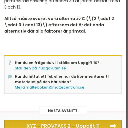
primtalsfaktorisering eftersom 39 är jämnt delbart med
3 och 13.
Alltså måste svaret vara alternativ C (\(2 \cdot 2
\cdot 3 \cdot 13)\) eftersom det är det enda
alternativ där alla faktorer är primtal.
Har du en fråga du vill ställa om Uppgift 10?
Ställ den på Pluggakuten.se
Har du hittat ett fel, eller har du kommentarer till
materialet på den här sidan?
Mejla matteboken@mattecentrum.se
NÄSTA AVSNITT:
XYZ - PROVPASS 2 –
Uppgift 11