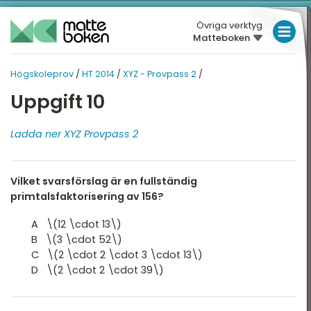
Övriga verktyg
Matteboken
LÅGSTADIET
Högskoleprov
/
HT 2014
/
XYZ - Provpass 2
/
MELLANSTADIET
HÖGSKOLEPROV
HÖGSKOLEPROV
Uppgift 10
Översikt
HÖGSTADIET
HT 2014
Översikt
Ladda ner XYZ Provpass 2
T 2026
GYMNASIET
T 2025
HÖGSKOLEPROV
XYZ - Provpass 2
Vilket svarsförslag är en fullständig
T 2025
DIGITALA VERKTYG
XYZ - Provpass 5
primtalsfaktorisering av 156?
T 2024
KVA Provpass 2
MATTE PÅ LÄTT SV
A \(12 \cdot 13\)
T 2024
B \(3 \cdot 52\)
KVA Provpass 5
KUL MED MATTE
C \(2 \cdot 2 \cdot 3 \cdot 13\)
T 2023
D \(2 \cdot 2 \cdot 39\)
NOG Provpass 2
T 2023
NOG Provpass 5