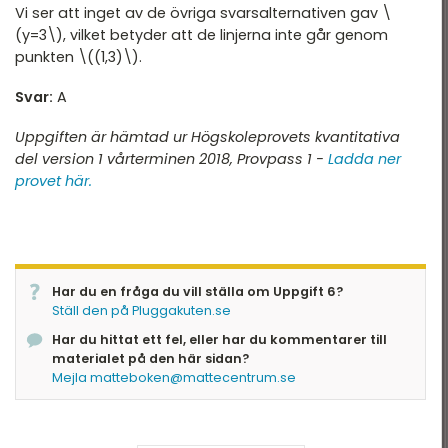
Vi ser att inget av de övriga svarsalternativen gav \
(y=3\), vilket betyder att de linjerna inte går genom
punkten \((1,3)\).
Svar:
A
Uppgiften är hämtad ur Högskoleprovets kvantitativa
del version 1 vårterminen 2018, Provpass 1 -
Ladda ner
provet här.
Har du en fråga du vill ställa om Uppgift 6?
Ställ den på Pluggakuten.se
Har du hittat ett fel, eller har du kommentarer till
materialet på den här sidan?
Mejla matteboken@mattecentrum.se