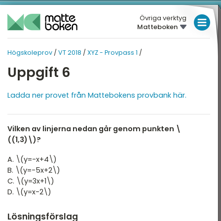
Övriga verktyg
Matteboken
LÅGSTADIET
Högskoleprov
/
VT 2018
/
XYZ - Provpass 1
/
MELLANSTADIET
HÖGSKOLEPROV
HÖGSKOLEPROV
Uppgift 6
Översikt
HÖGSTADIET
VT 2018
Översikt
Ladda ner provet från Mattebokens provbank här.
T 2026
GYMNASIET
T 2025
HÖGSKOLEPROV
XYZ - Provpass 1
Vilken av linjerna nedan går genom punkten \
T 2025
DIGITALA VERKTYG
XYZ - Provpass 4
((1,3)\)?
T 2024
KVA - Provpass 1
MATTE PÅ LÄTT SV
A. \(y=-x+4\)
T 2024
B. \(y=-5x+2\)
KVA - Provpass 4
KUL MED MATTE
C. \(y=3x+1\)
T 2023
D. \(y=x-2\)
NOG - Provpass 1
T 2023
Lösningsförslag
NOG - Provpass 4