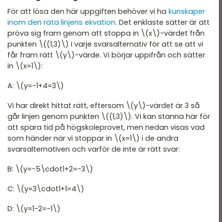
T 2022
För att lösa den här uppgiften behöver vi ha
kunskaper
DTK - Provpass 1
T 2022 - maj
inom den räta linjens ekvation
. Det enklaste sätter är att
pröva sig fram genom att stoppa in \(x\)-värdet från
DTK - Provpass 4
T 2022 - mars
punkten \((1,3)\) i varje svarsalternativ för att se att vi
får fram rätt \(y\)-värde. Vi börjar uppifrån och sätter
T 2021
in \(x=1\):
T 2021
A: \(y=-1+4=3\)
T 2018
Vi har direkt hittat rätt, eftersom \(y\)-värdet är 3 så
T 2017
går linjen genom punkten \((1,3)\). Vi kan stanna här för
att spara tid på högskoleprovet, men nedan visas vad
T 2014
som händer när vi stoppar in \(x=1\) i de andra
T 2013
svarsalternativen och varför de inte är rätt svar:
T 2012
B: \(y=-5\cdot1+2=-3\)
C: \(y=3\cdot1+1=4\)
D: \(y=1-2=-1\)