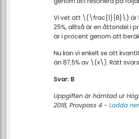
genom att resonera på följa
Vi vet att \(\frac{1}{8}\) är
25%, alltså är en åttondel i 
är i procent genom att ber
Nu kan vi enkelt se att kvanti
än 87,5% av \(x\). Rätt svarsa
Svar: B
Uppgiften är hämtad ur Högs
2018, Provpass 4 -
Ladda ner