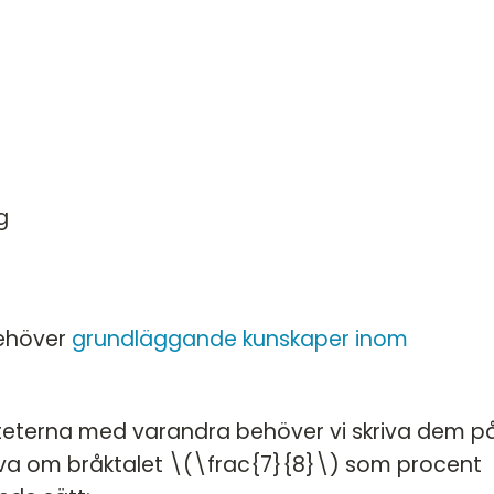
HT 2022
DT
VT 2022 - maj
DT
VT 2022 - mars
HT 2021
VT 2021
VT 2018
g
HT 2017
HT 2014
VT 2013
behöver
grundläggande kunskaper inom
VT 2012
titeterna med varandra behöver vi skriva dem p
riva om bråktalet \(\frac{7}{8}\) som procent