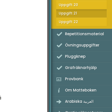
Uppgift 20
K - Provpass 1
Uppgift 21
K - Provpass 4
Uppgift 22
Repetitionsmaterial
Övningsuppgifter
Pluggknep
Grafräknarhjälp
Provbank
Om Matteboken
å
Arabiska العربية