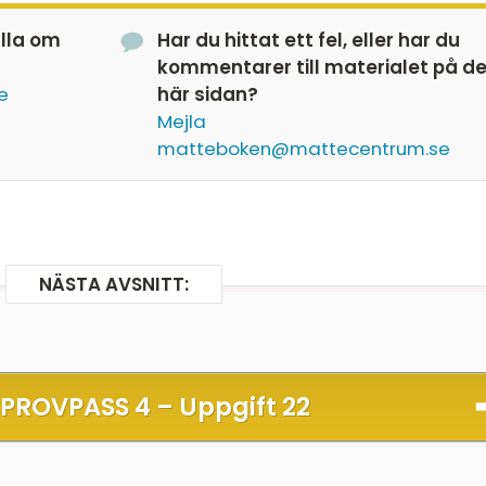
älla om
Har du hittat ett fel, eller har du
kommentarer till materialet på d
e
här sidan?
Mejla
matteboken@mattecentrum.se
NÄSTA AVSNITT:
 PROVPASS 4 –
Uppgift 22