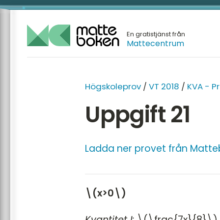
En gratistjänst från
Mattecentrum
Högskoleprov
/
VT 2018
/
KVA - P
Uppgift 21
Ladda ner provet från Matte
\(x>0\)
Kvantitet I:
\(\frac{7x}{8}\)