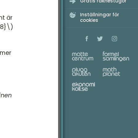
Gratis räknestugor
Inställningar för
nt är
cookies
{8}\)
r mer
inen