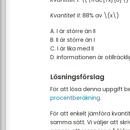
Kvantitet II:
88% av \(x\)
A. I är större än II
B. II är större än I
C. I är lika med II
D. informationen är otillräckli
Lösningsförslag
För att lösa denna uppgift 
procentberäkning
.
För att enkelt jämföra kvan
samma sätt. Vi väljer att sk