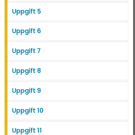
T 2022
DTK - Provpass 3
Uppgift 5
T 2022 - maj
DTK - Provpass 5
T 2022 - mars
Uppgift 6
T 2021
T 2021
Uppgift 7
T 2018
T 2017
Uppgift 8
T 2014
Uppgift 9
T 2013
T 2012
Uppgift 10
Uppgift 11