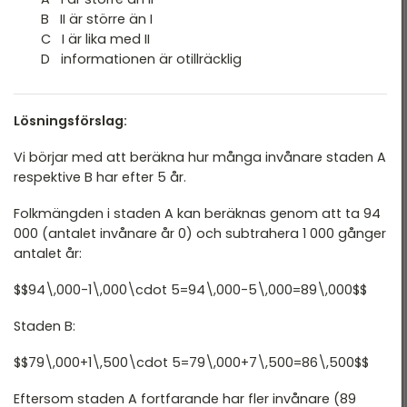
T 2022
B II är större än I
DTK Provpass 2
T 2022 - maj
C I är lika med II
D informationen är otillräcklig
DTK Provpass 5
T 2022 - mars
T 2021
Lösningsförslag:
T 2021
Vi börjar med att beräkna hur många invånare staden A
T 2018
respektive B har efter 5 år.
T 2017
Folkmängden i staden A kan beräknas genom att ta 94
000 (antalet invånare år 0) och subtrahera 1 000 gånger
T 2014
antalet år:
T 2013
$$94\,000-1\,000\cdot 5=94\,000-5\,000=89\,000$$
T 2012
Staden B:
$$79\,000+1\,500\cdot 5=79\,000+7\,500=86\,500$$
Eftersom staden A fortfarande har fler invånare (89