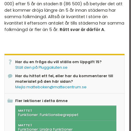
000) efter 5 år än staden B (86 500) så betyder det att
det kommer dröja längre än 5 år innan städerna har
samma folkmängd. Alltså är kvantitet I större än
kvantitet II eftersom antalet år tills städerna har samma
folkmängd är fler än 5 år.
Rätt svar är därför A.
Har du en fråga du vill ställa om Uppgift 15?
Ställ den på Pluggakuten.se
Har du hittat ett fel, eller har du kommentarer till
materialet på den här sidan?
Mejla matteboken@mattecentrum.se
Fler lektioner i detta ämne
MATTE 1
Funktioner: Funktionsbegreppet
MATTE 1
Funktioner: Linjära funktioner