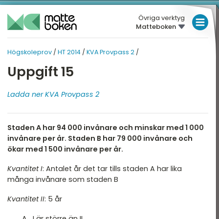
Övriga verktyg
Matteboken
LÅGSTADIET
Högskoleprov
/
HT 2014
/
KVA Provpass 2
/
MELLANSTADIET
HÖGSKOLEPROV
HÖGSKOLEPROV
Uppgift 15
Översikt
HÖGSTADIET
HT 2014
Översikt
Ladda ner KVA Provpass 2
T 2026
GYMNASIET
T 2025
HÖGSKOLEPROV
XYZ - Provpass 2
Staden A har 94 000 invånare och minskar med 1 000
T 2025
DIGITALA VERKTYG
XYZ - Provpass 5
invånare per år. Staden B har 79 000 invånare och
T 2024
ökar med 1 500 invånare per år.
KVA Provpass 2
MATTE PÅ LÄTT SV
T 2024
Kvantitet I
: Antalet år det tar tills staden A har lika
KVA Provpass 5
KUL MED MATTE
många invånare som staden B
T 2023
NOG Provpass 2
Kvantitet II
: 5 år
T 2023
NOG Provpass 5
A I är större än II