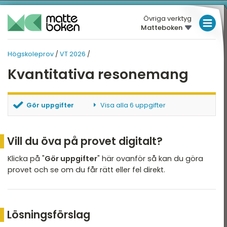
Övriga verktyg
Matteboken
LÅGSTADIET
Högskoleprov
/
VT 2026
/
MELLANSTADIET
HÖGSKOLEPROV
Kvantitativa resonemang
HÖGSTADIET
Översikt
VT 2026
GYMNASIET
Gör uppgifter
Visa alla 6 uppgifter
HT 2025
HÖGSKOLEPROV
PP5 - NOG - uppgift 23
PP5 - NOG - uppgift 24
VT 2025
Vill du öva på provet digitalt?
DIGITALA VERKTYG
PP5 - NOG - uppgift 25
HT 2024
PP5 - NOG - uppgift 26
Klicka på "
Gör uppgifter
" här ovanför så kan du göra
MATTE PÅ LÄTT SV
PP5 - NOG - uppgift 27
provet och se om du får rätt eller fel direkt.
VT 2024
PP5 - NOG - uppgift 28
KUL MED MATTE
HT 2023
VT 2023
Lösningsförslag