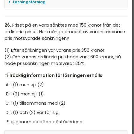
Lösningsförslag
Den givna frågan är alltså hur många stora
lakritsaskar som såldes. Vi börjar med (1):
Vi får veta att det såldes 400 askar, varav 300
26.
Priset på en vara sänktes med 150 kronor från det
var choklad och varav 250 var stora. Alltså
ordinarie priset. Hur många procent av varans ordinarie
såldes 100 lakritsaskar. Vi har dock ingen
pris motsvarade sänkningen?
information om hur många av de stora askarna
(1) Efter sänkningen var varans pris 350 kronor
som var choklad eller lakrits; bara att de
(2) Om varans ordinarie pris hade varit 600 kronor, så
sammanlagt var 250 stycken. Vi behöver alltså
hade prissänkningen motsvarat 25 %.
mer information och kan utesluta alternativ A
och D.
Tillräcklig information för lösningen erhålls
Vi granskar sedan (2):
i (1) men ej i (2)
Vi får veta att det såldes 100 små chokladaskar
i (2) men ej i (1)
och att en fjärdedel av askarna var lakrits.
Eftersom vi inte får en siffra för hur många
i (1) tillsammans med (2)
chokladaskar som såldes totalt har vi ingen
i (1) och (2) var för sig
nytta av att en fjärdedel av askarna var lakrits,
ej genom de båda påståendena
och vi har inte information nog för att lista ut
hur många lakritsaskar som såldes