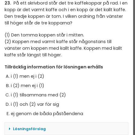
HT 2022
23.
På ett skrivbord står det tre kaffekoppar på rad. I en
kopp är det varmt kaffe och i en kopp är det kallt kaffe.
VT 2022 - maj
Den tredje koppen är tom. I vilken ordning från vänster
till höger står de tre kopparna?
VT 2022 - mars
HT 2021
(1) Den tomma koppen står i mitten.
(2) Koppen med varmt kaffe står någonstans till
VT 2021
vänster om koppen med kallt kaffe. Koppen med kallt
kaffe står längst till höger.
VT 2018
Tillräcklig information för lösningen erhålls
HT 2017
i (1) men ej i (2)
HT 2014
i (2) men ej i (1)
VT 2013
i (1) tillsammans med (2)
VT 2012
i (1) och (2) var för sig
ej genom de båda påståendena
Lösningsförslag