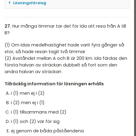
överhuvudtaget, för att inte tala om hur många
Lösningsförslag
som var stora. Vi kan alltså utesluta B.
Priset för en vara x är okänd. Frågan är
procentuell nedsänkningen p.
Om vi kombinerar (1) och (2), har vi dels att 250
Om man sänker ordinarie priset med 150 kronor
27.
Hur många timmar tar det för Ida att resa från A till
av askarna var stora (alltså var övriga 150 små)
och slutpriset är 350 kronor, då räcker det med
B?
och att det såldes 100 små chokladaskar. För att
påståendet 1 och sänkningen p är 30%:
det ska vara totalt 150 små askar måste alltså
(1) Om Idas medelhastighet hade varit fyra gånger så
X – 150 = 350
50 av dem vara lakrits. Då vi vet att det såldes
stor, så hade resan tagit två timmar
En ekvation och ett okänt värde, då är priset på
100 lakritsaskar totalt och att 50 var små, måste
(2) Avståndet mellan A och B är 200 km. Ida färdas den
varan 500 kronor. Och sänkningen är 150 kronor
vi ha att övriga 50 var stora, och därmed har vi
första halvan av sträckan dubbelt så fort som den
eller 0.30*500 = 150 kronor.
löst uppgiften. Svaret är alltså C.
andra halvan av sträckan
Påstående 1 räcker för att svara på frågan. Vi
Svar: C
kan utesluta alternativ B, C och E.
Tillräcklig information för lösningen erhålls
Påstående 2 bidrar egentligen inte med någon
i (1) men ej i (2)
information om det aktuella fallet, så svaret bör
i (2) men ej i (1)
vara A.
i (1) tillsammans med (2)
Svar: A
i (1) och (2) var för sig
ej genom de båda påståendena