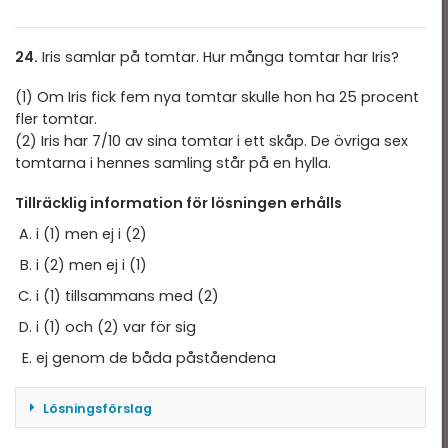
Först tänker vi oss att vi vet att påstående (1) är
sant. Då finns det två möjligheter; varmt, tomt,
kallt; och kallt, tomt, varmt. Vi har ingen mer
24.
Iris samlar på tomtar. Hur många tomtar har Iris?
information att utgå från, så vi kan inte veta
(1) Om Iris fick fem nya tomtar skulle hon ha 25 procent
vilken av dessa alternativ som stämmer, och vi
fler tomtar.
kan alltså inte svara på frågan med endast (1).
(2) Iris har 7/10 av sina tomtar i ett skåp. De övriga sex
Då har vi uteslutit alternativ A och D.
tomtarna i hennes samling står på en hylla.
Vi tänker oss härnäst att vi vet att påstående
Tillräcklig information för lösningen erhålls
(2) är sant. Då finns återigen minst två
alternativ; varmt, tomt, kallt; och tomt, varmt,
i (1) men ej i (2)
kallt. Återigen har vi inte nog med information
i (2) men ej i (1)
för att skilja dessa situationer och ge ett
definitivt svar, så vi kan utesluta alternativ B.
i (1) tillsammans med (2)
i (1) och (2) var för sig
Slutligen ser vi att om vi tänker oss att båda
påståendena är sanna, vilket ger oss att den
ej genom de båda påståendena
tomma koppen är i mitten och den kalla är
längst till höger. Detta ger bara en möjlighet för
Lösningsförslag
var den varma koppen kan vara, så vi har löst
Vi börjar med att definiera mängden tomtar Iris
frågan med: varmt, tomt, kallt. Således har vi