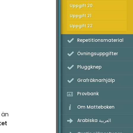
Uppgift 20
K - Provpass 3
Uppgift 21
K - Provpass 5
Uppgift 22
Repetitionsmaterial
Övningsuppgifter
Pluggknep
Grafräknarhjälp
Provbank
Om Matteboken
 än
Arabiska العربية
ket