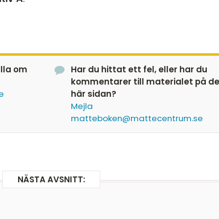
älla om
Har du hittat ett fel, eller har du
kommentarer till materialet på d
e
här sidan?
Mejla
matteboken@mattecentrum.se
NÄSTA AVSNITT: