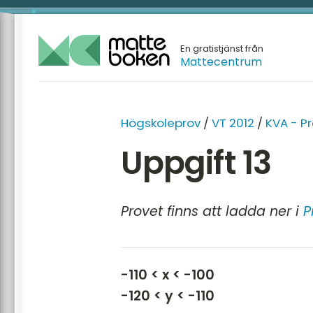
En gratistjänst från
Mattecentrum
Högskoleprov
/
VT 2012
/
KVA - P
Uppgift 13
Provet finns att ladda ner i
P
-110 < x < -100
-120 < y < -110