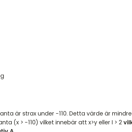
HT 2022
DT
VT 2022 - maj
DT
VT 2022 - mars
HT 2021
VT 2021
VT 2018
HT 2017
ig
HT 2014
VT 2013
VT 2012
nta är strax under -110. Detta värde är mindre
a (x > -110) vilket innebär att x>y eller I > 2
vil
tiv A
.