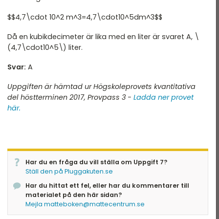
$$4,7\cdot 10^2 m^3=4,7\cdot10^5dm^3$$
Då en kubikdecimeter är lika med en liter är svaret A, \
(4,7\cdot10^5\) liter.
Svar:
A
Uppgiften är hämtad ur Högskoleprovets kvantitativa
del höstterminen 2017, Provpass 3 -
Ladda ner provet
här.
Har du en fråga du vill ställa om Uppgift 7?
Ställ den på Pluggakuten.se
Har du hittat ett fel, eller har du kommentarer till
materialet på den här sidan?
Mejla matteboken@mattecentrum.se