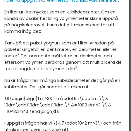
I denna uppgift ska vi enhetsomvandla volymenheter.
T 2022
DTK - Provpass 3
En liter är lika mycket som en kubikdecimeter. Om en
T 2022 - maj
känsla av osäkerhet kring volymenheter skulle uppstå
DTK - Provpass 5
T 2022 - mars
på högskoleprovet, finns det ett minnesknep för att
komma ihåg det:
T 2021
Tänk på ett paket yoghurt som är 1 liter. Är sidan på
T 2021
paketet ungefär en centimeter, en decimeter, eller en
T 2018
meter? Det närmaste måttet är en decimeter, och
eftersom volymen beräknas genom att multiplicera de
T 2017
3
tre sidlängderna är volymen 1 dm
.
T 2014
Nu är frågan hur många kubikdecimeter det går på en
kubikmeter. Det går snabbt att räkna ut:
T 2013
$$\begin{align}1 m^3&=1m\cdot1m\cdot1m \\ &=
T 2012
10dm\cdot10dm\cdot10dm \\ &= 1000 dm^3 \\ &
=10^3dm^3 \end{align}$$
I uppgiftsfrågan har vi \(4,7\cdot 10^2 m^3\) och från
uträkningen ovan kan vi se att: