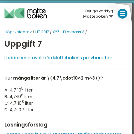
Övriga verktyg
Matteboken
LÅGSTADIET
Högskoleprov
/
HT 2017
/
XYZ - Provpass 3
/
MELLANSTADIET
HÖGSKOLEPROV
HÖGSKOLEPROV
Uppgift 7
Översikt
HÖGSTADIET
HT 2017
Översikt
Ladda ner provet från Mattebokens provbank här.
T 2026
GYMNASIET
T 2025
HÖGSKOLEPROV
XYZ - Provpass 3
Hur många liter är \(4,7\cdot10^2 m^3\)?
T 2025
DIGITALA VERKTYG
XYZ - Provpass 5
5
A. 4,7⋅10
liter
T 2024
6
KVA - Provpass 3
MATTE PÅ LÄTT SV
B. 4,7⋅10
liter
8
T 2024
C. 4,7⋅10
liter
KVA - Provpass 5
KUL MED MATTE
12
D. 4,7⋅10
liter
T 2023
NOG - Provpass 3
Lösningsförslag
T 2023
NOG - Provpass 5