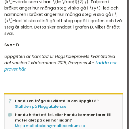
(k\)-värde som vi har: \(k=\frac{1}{2}\). Täljaren i
bråket anger hur många steg vi ska gå i \(y\)-led och
nämnaren i bråket anger hur många steg vi ska gå i \
(x\)-led. Vi ska alltså gå ett steg uppåt i grafen och två
steg åt sidan. Detta sker endast i grafen D, vilket är rätt
svar.
Svar: D
Uppgiften är hämtad ur Högskoleprovets kvantitativa
del version 1 vårterminen 2018, Provpass 4 -
Ladda ner
provet här.
Har du en fråga du vill ställa om Uppgift 8?
Ställ den på Pluggakuten.se
Har du hittat ett fel, eller har du kommentarer till
materialet på den här sidan?
Mejla matteboken@mattecentrum.se