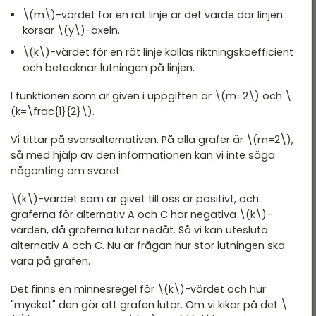
\(m\)-värdet för en rät linje är det värde där linjen
korsar \(y\)-axeln.
\(k\)-värdet för en rät linje kallas riktningskoefficient
och betecknar lutningen på linjen.
I funktionen som är given i uppgiften är \(m=2\) och \
(k=\frac{1}{2}\).
Vi tittar på svarsalternativen. På alla grafer är \(m=2\),
så med hjälp av den informationen kan vi inte säga
någonting om svaret.
\(k\)-värdet som är givet till oss är positivt, och
graferna för alternativ A och C har negativa \(k\)-
värden, då graferna lutar nedåt. Så vi kan utesluta
alternativ A och C. Nu är frågan hur stor lutningen ska
vara på grafen.
Det finns en minnesregel för \(k\)-värdet och hur
"mycket" den gör att grafen lutar. Om vi kikar på det \