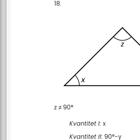
\(-2y = -2\cdot (-3) = 
18.
\(-(2y) = -(2\cdot (-3)
Svar: C
z ≠ 90°
Kvantitet I:
x
Kvantitet II:
90°-y