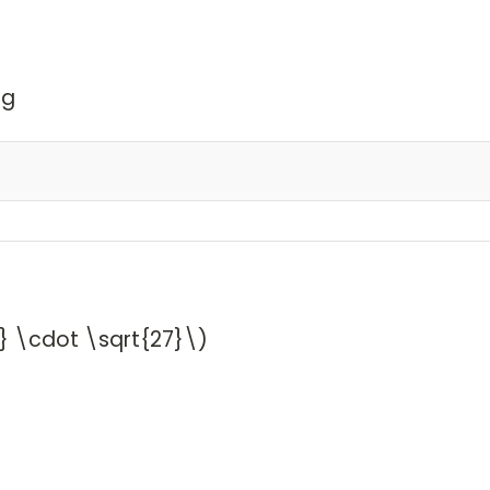
ig
s bara ett möjligt utfall för den andra tärningen
ndra tärningen bli 1, och
ndra tärningen bli 5.
ika stor för båda : ⅙.
} \cdot \sqrt{27}\)