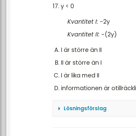
Eftersom de är lika med k
17. y < 0
\( \frac{3}{2}x = \frac{
Kvantitet I:
-2y
Multiplicera båda leden 
Svar: C
Kvantitet II:
-(2y)
I är större än II
II är större än I
I är lika med II
informationen är otillräckl
Lösningsförslag
Kvantiteterna är detsam
Till exempel om \(y =-3\)