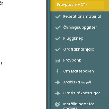
 2022
år
Provpass 5 - DTK
 2022 - maj
Repetitionsmaterial
 2022 - mars
Övningsuppgifter
 2021
 2021
Pluggknep
 2018
Grafräknarhjälp
 2017
Provbank
m
 2014
Om Matteboken
 2013
Arabiska العربية
 2012
Gratis räknestugor
Inställningar för
cookies