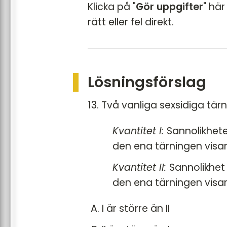
Klicka på "
Gör uppgifter
" hä
PP5 - KVA - uppgift 16
rätt eller fel direkt.
PP5 - KVA - uppgift 17
PP5 - KVA - uppgift 18
PP5 - KVA - uppgift 19
PP5 - KVA - uppgift 20
Lösningsförslag
PP5 - KVA - uppgift 21
PP5 - KVA - uppgift 22
13. Två vanliga sexsidiga tä
Kvantitet I:
Sannolikhete
den ena tärningen visa
Kvantitet II:
Sannolikhet
den ena tärningen visa
I är större än II