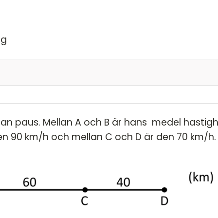
ig
 och förenklar den
t{27} = \frac{1}{3} \cdot \sqrt{3\cdot 9} \)
n därför bryta ut detta
an paus. Mellan A och B är hans ­ medel­ hastig
t{9} \cdot \sqrt{3}= \frac{1}{3} \cdot 3
den 90 km/h och mellan C och D är den 70 km/h.
3}\)
 kvantiteterna