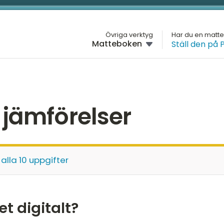
L
Övriga verktyg
Har du en matt
Matteboken
Ställ den på 
M
H
H
VT
G
 jämförelser
HT
H
VT
D
HT
 alla 10 uppgifter
M
VT
K
HT
et digitalt?
VT