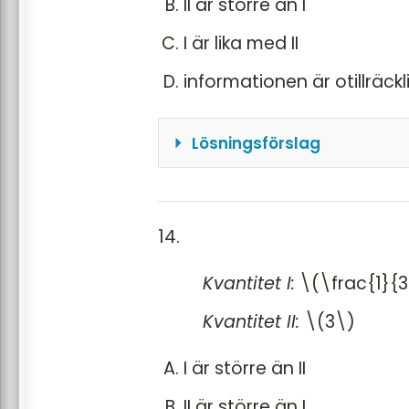
II är större än I
I är lika med II
informationen är otillräckl
Lösningsförslag
I båda kvantiteterna finn
i Kvantitet I måste den a
i Kvantitet II måste den a
14.
Därför blir sannolikheten l
Kvantitet I:
\(\frac{1}{3
Svar: C
Kvantitet II:
\(3\)
I är större än II
II är större än I