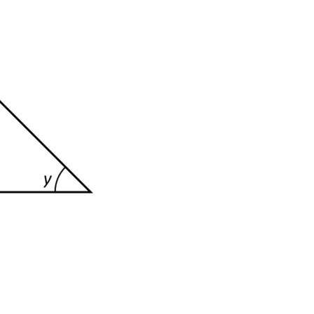
6\) och
) =-(-6) = 6\)