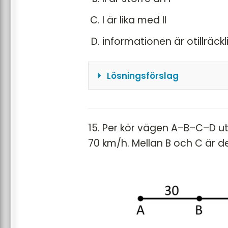
I är lika med II
informationen är otillräckl
Lösningsförslag
Vi börjar med Kvantitet I
\(\frac{1}{3} \cdot \sqr
Roten ur 9 är 3 och vi ka
15. Per kör vägen A–B–C–D ut
\(\frac{1}{3} \cdot \sqr
70 km/h. Mellan B och C är 
\cdot \sqrt{3} = \sqrt{
Nu kan vi lättare jämföra
\(\sqrt{3} < 3 \)
alltså är II > I
Svar: B