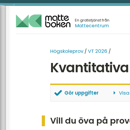
En gratistjänst från
Mattecentrum
Högskoleprov
/
VT 2026
/
Kvantitativa
Gör uppgifter
Visa
PP5 - KVA - uppgift 13
PP5 - KVA - uppgift 14
Vill du öva på prov
PP5 - KVA - uppgift 15