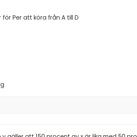
 för Per att köra från A till D
ig
a Kvantitet I genom att lägga ihop de olika
å ut Pers tid delar vi sträckan på hastigheten för
h y gäller att 150 procent av x är lika med 50 pr