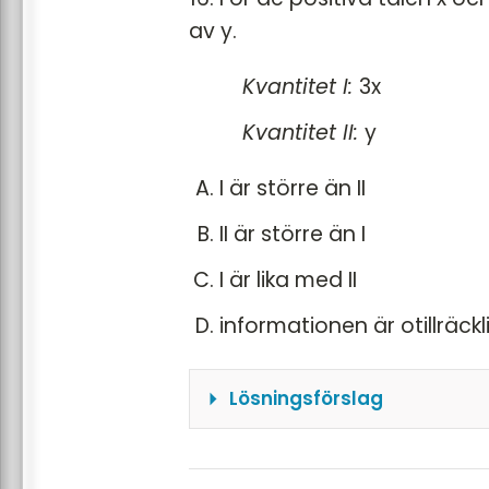
\(\frac{30}{70} + \frac
av y.
\frac{6}{9} + \frac{4}{
Kvantitet I:
3x
{63} \text{ timmar } \)
Nu jämför vi med Kvantite
Kvantitet II:
y
\(\frac{105}{63} < 2 \)
I är större än II
Alltså är II > I
Svar: B
II är större än I
I är lika med II
informationen är otillräckl
Lösningsförslag
150% av x kan skrivas som
50% av y kan skrivas som