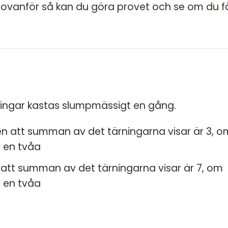
HT
r ovanför så kan du göra provet och se om du f
VT
VT
HT
VT
VT
rningar kastas slumpmässigt en gång.
HT
n att summan av det tärningarna visar är 3, o
HT
r en tvåa
VT
 att summan av det tärningarna visar är 7, om
VT
r en tvåa