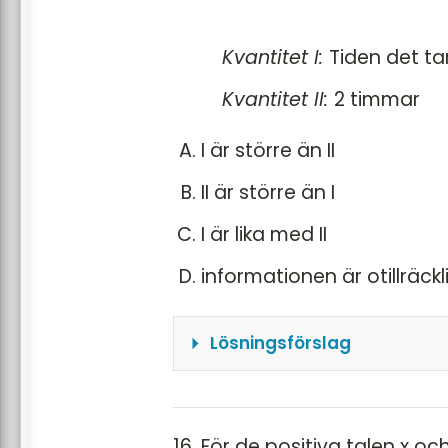
Kvantitet I:
Tiden det tar
Kvantitet II:
2 timmar
I är större än II
II är större än I
I är lika med II
informationen är otillräckl
Lösningsförslag
Vi börjar med att beräkn
tiderna det tar. För att f
varje del
16. För de positiva talen x oc