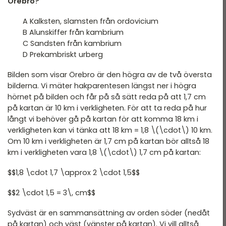
Örebro?
A Kalksten, slamsten från ordovicium
B Alunskiffer från kambrium
C Sandsten från kambrium
D Prekambriskt urberg
Bilden som visar Örebro är den högra av de två översta
bilderna. Vi mäter hakparentesen längst ner i högra
hörnet på bilden och får på så sätt reda på att 1,7 cm
på kartan är 10 km i verkligheten. För att ta reda på hur
långt vi behöver gå på kartan för att komma 18 km i
verkligheten kan vi tänka att 18 km = 1,8 \(\cdot\) 10 km.
Om 10 km i verkligheten är 1,7 cm på kartan bör alltså 18
km i verkligheten vara 1,8 \(\cdot\) 1,7 cm på kartan:
$$1,8 \cdot 1,7 \approx 2 \cdot 1,5$$
$$2 \cdot 1,5 = 3\, cm$$
Sydväst är en sammansättning av orden söder (nedåt
på kartan) och väst (vänster på kartan). Vi vill alltså