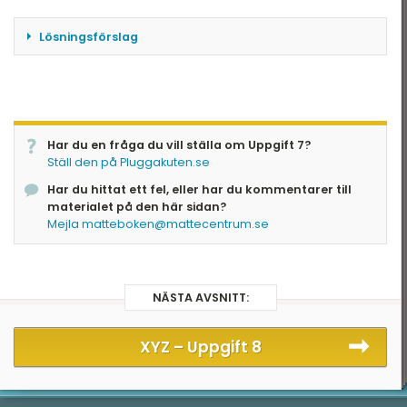
Lösningsförslag
f(x) = 2, så h(x) = g(x) + 2, alltså grafen av h är
samma som grafen av g men flyttat 2 steg
uppåt. g(0) = 2 \( \Rightarrow \) h(0) = 4
Har du en fråga du vill ställa om Uppgift 7?
Svar: D
Ställ den på Pluggakuten.se
Har du hittat ett fel, eller har du kommentarer till
materialet på den här sidan?
Mejla matteboken@mattecentrum.se
NÄSTA AVSNITT:
XYZ –
Uppgift 8