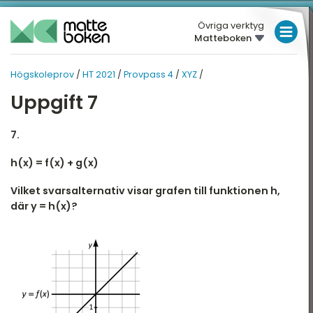
Övriga verktyg
Matteboken
LÅGSTADIET
Högskoleprov
/
HT 2021
/
Provpass 4
/
XYZ
/
HÖGSKOLEPROV
MELLANSTADIET
HT 2021
Uppgift 7
HÖGSTADIET
T 2021
PROVPASS 4
Översikt
Översikt
7.
GYMNASIET
h(x) = f(x) + g(x)
HÖGSKOLEPROV
atematik quiz
XYZ
Vilket svarsalternativ visar grafen till funktionen h,
DIGITALA VERKTYG
rovpass 1
KVA
där y = h(x)?
rovpass 4
NOG
MATTE PÅ LÄTT SV
DTK
KUL MED MATTE