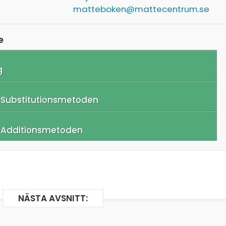
matteboken@mattecentrum.se
e
g
: Substitutionsmetoden
: Additionsmetoden
NÄSTA AVSNITT: