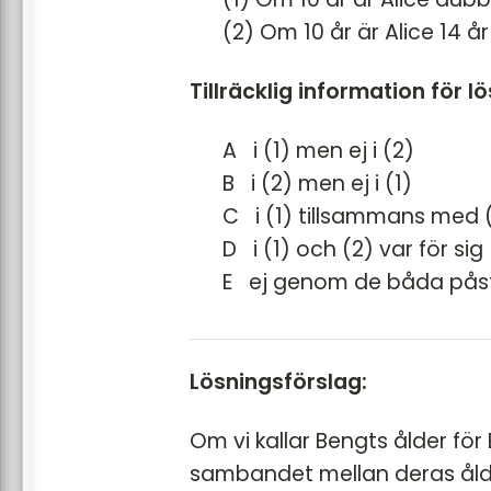
(2) Om 10 år är Alice 14 å
Tillräcklig information för l
A i (1) men ej i (2)
B i (2) men ej i (1)
C i (1) tillsammans med 
D i (1) och (2) var för sig
E ej genom de båda på
Lösningsförslag:
Om vi kallar Bengts ålder för B
sambandet mellan deras ål