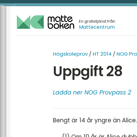
En gratistjänst från
Mattecentrum
Högskoleprov
/
HT 2014
/
NOG Pro
Uppgift 28
Ladda ner NOG Provpass 2
Bengt är 14 år yngre än Alice
(1) Om 10 år är Alice du