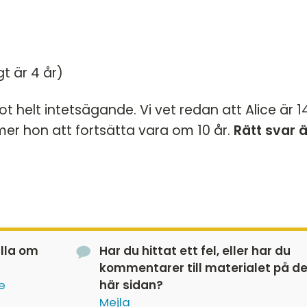
gt är 4 år)
t helt intetsägande. Vi vet redan att Alice är 1
er hon att fortsätta vara om 10 år.
Rätt svar ä
älla om
Har du hittat ett fel, eller har du
kommentarer till materialet på d
e
här sidan?
Mejla