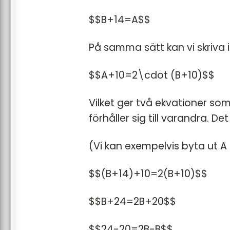
$$B+14=A$$
På samma sätt kan vi skriva 
$$A+10=2\cdot (B+10)$$
Vilket ger två ekvationer som
förhåller sig till varandra. Det
(Vi kan exempelvis byta ut A
$$(B+14)+10=2(B+10)$$
$$B+24=2B+20$$
$$24-20=2B-B$$