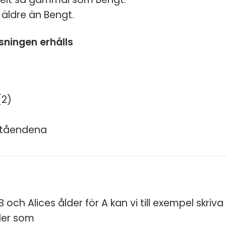
HT 2022
r äldre än Bengt.
DT
VT 2022 - maj
DT
VT 2022 - mars
ösningen erhålls
HT 2021
VT 2021
VT 2018
(2)
HT 2017
ståendena
HT 2014
VT 2013
VT 2012
 och Alices ålder för A kan vi till exempel skriva
der som