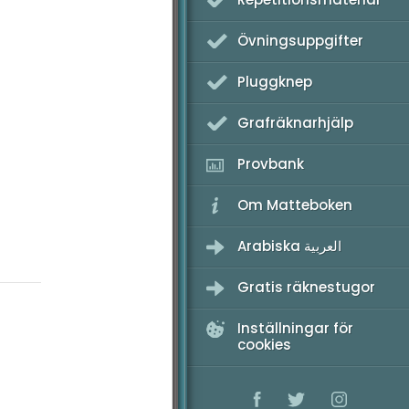
K Provpass 2
Övningsuppgifter
K Provpass 5
Pluggknep
Grafräknarhjälp
Provbank
Om Matteboken
Arabiska العربية
Gratis räknestugor
Inställningar för
cookies