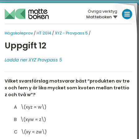
Övriga verktyg
Matteboken
LÅGSTADIET
Högskoleprov
/
HT 2014
/
XYZ - Provpass 5
/
MELLANSTADIET
HÖGSKOLEPROV
HÖGSKOLEPROV
Uppgift 12
Översikt
HÖGSTADIET
HT 2014
Översikt
Ladda ner XYZ Provpass 5
T 2026
GYMNASIET
T 2025
HÖGSKOLEPROV
XYZ - Provpass 2
Vilket svarsförslag motsvarar bäst ”produkten av tre
T 2025
DIGITALA VERKTYG
XYZ - Provpass 5
x och fem y är lika mycket som kvoten mellan trettio
T 2024
z och två w”?
KVA Provpass 2
MATTE PÅ LÄTT SV
T 2024
A \(xyz = w\)
KVA Provpass 5
KUL MED MATTE
T 2023
B \(xyw = z\)
NOG Provpass 2
T 2023
C \(xy = zw\)
NOG Provpass 5