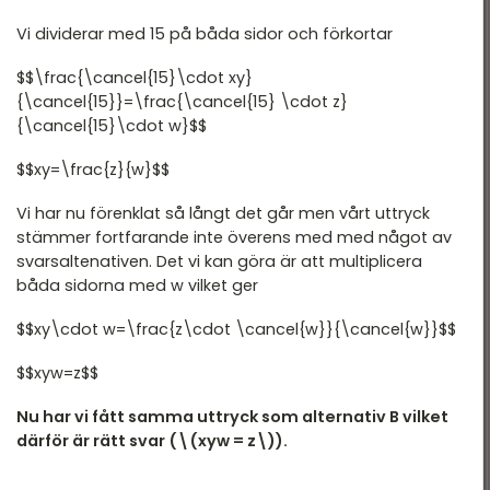
Vi dividerar med 15 på båda sidor och förkortar
$$\frac{\cancel{15}\cdot xy}
{\cancel{15}}=\frac{\cancel{15} \cdot z}
{\cancel{15}\cdot w}$$
$$xy=\frac{z}{w}$$
Vi har nu förenklat så långt det går men vårt uttryck
stämmer fortfarande inte överens med med något av
svarsaltenativen. Det vi kan göra är att multiplicera
båda sidorna med w vilket ger
$$xy\cdot w=\frac{z\cdot \cancel{w}}{\cancel{w}}$$
$$xyw=z$$
Nu har vi fått samma uttryck som alternativ B vilket
därför är rätt svar (\(xyw = z\)).