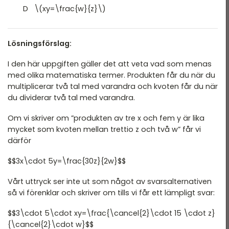
T 2022
D \(xy=\frac{w}{z}\)
DTK Provpass 2
T 2022 - maj
DTK Provpass 5
T 2022 - mars
Lösningsförslag:
T 2021
I den här uppgiften gäller det att veta vad som menas
med olika matematiska termer. Produkten får du när du
T 2021
multiplicerar två tal med varandra och kvoten får du när
T 2018
du dividerar två tal med varandra.
T 2017
Om vi skriver om ”produkten av tre x och fem y är lika
mycket som kvoten mellan trettio z och två w” får vi
T 2014
därför
T 2013
$$3x\cdot 5y=\frac{30z}{2w}$$
T 2012
Vårt uttryck ser inte ut som något av svarsalternativen
så vi förenklar och skriver om tills vi får ett lämpligt svar:
$$3\cdot 5\cdot xy=\frac{\cancel{2}\cdot 15 \cdot z}
{\cancel{2}\cdot w}$$