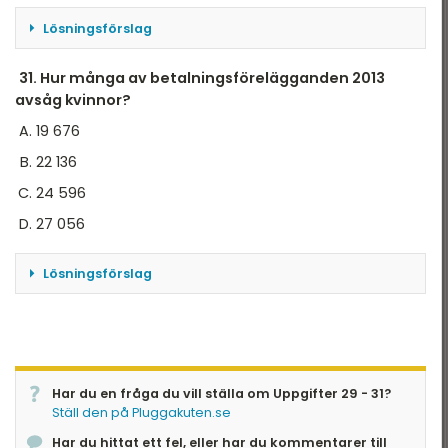
Lösningsförslag
Antalet betalningsförelägganden
31. Hur många av betalningsförelägganden 2013
år 2014: 56 541 och år 2007: 25 418
avsåg kvinnor?
19 676
Ökningen i antal var 56 541 - 25 418, alltså 31 223
22 136
Den procentuella ökningen blir då 31 223 / 25 418.
24 596
Kan uppskattas som 31/25 = 124/100, vilket ger
27 056
svar B, 125%
Lösningsförslag
Svar: B
Antalet betalningsförelägganden 2013 var 49 192.
Andelen kvinnor år 2013 var 45%.
Har du en fråga du vill ställa om Uppgifter 29 - 31?
45% av 49 192 blir knappt hälften, 22 136.
Ställ den på Pluggakuten.se
(Ungefärlig beräkning: 100% = 49, 50% = 24,5, 5%
Har du hittat ett fel, eller har du kommentarer till