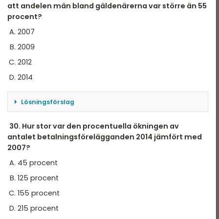
att andelen män bland gäldenärerna var större än 55
procent?
2007
2009
2012
2014
Lösningsförslag
Antalet betalningsförelägganden är större än
30. Hur stor var den procentuella ökningen av
40 000 åren 2009, 2013, 2014.
antalet betalningsförelägganden 2014 jämfört med
2007?
Andelen män bland gäldenärerna var större än
45 procent
55 procent åren 2007 och 2014.
125 procent
Året som uppfyller båda dessa villkor är 2014
155 procent
Svar: D
215 procent