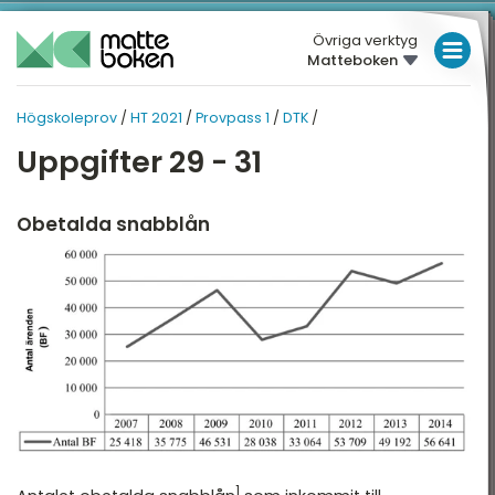
Övriga verktyg
Matteboken
LÅGSTADIET
Högskoleprov
/
HT 2021
/
Provpass 1
/
DTK
/
HÖGSKOLEPROV
MELLANSTADIET
HT 2021
Uppgifter 29 - 31
HÖGSTADIET
T 2021
PROVPASS 1
Översikt
Översikt
GYMNASIET
Obetalda snabblån
HÖGSKOLEPROV
atematik quiz
XYZ
DIGITALA VERKTYG
rovpass 1
KVA
rovpass 4
NOG
MATTE PÅ LÄTT SV
DTK
KUL MED MATTE
1