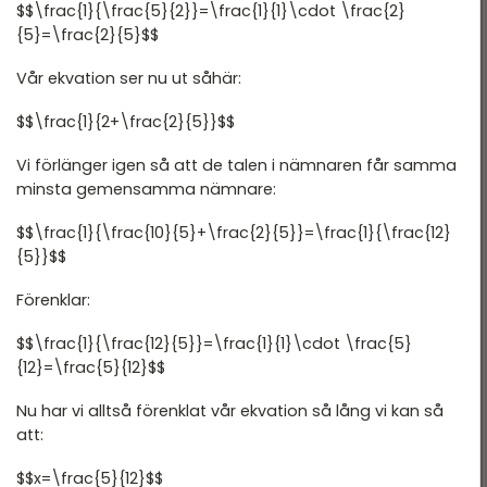
$$\frac{1}{\frac{5}{2}}=\frac{1}{1}\cdot \frac{2}
{5}=\frac{2}{5}$$
Vår ekvation ser nu ut såhär:
$$\frac{1}{2+\frac{2}{5}}$$
Vi förlänger igen så att de talen i nämnaren får samma
minsta gemensamma nämnare:
$$\frac{1}{\frac{10}{5}+\frac{2}{5}}=\frac{1}{\frac{12}
{5}}$$
Förenklar:
$$\frac{1}{\frac{12}{5}}=\frac{1}{1}\cdot \frac{5}
{12}=\frac{5}{12}$$
Nu har vi alltså förenklat vår ekvation så lång vi kan så
att:
$$x=\frac{5}{12}$$