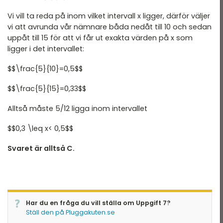
Vi vill ta reda på inom vilket intervall x ligger, därför väljer
vi att avrunda vår nämnare båda nedåt till 10 och sedan
uppåt till 15 för att vi får ut exakta värden på x som
ligger i det intervallet:
$$\frac{5}{10}=0,5$$
$$\frac{5}{15}=0,33$$
Alltså måste 5/12 ligga inom intervallet
$$0,3 \leq x< 0,5$$
Svaret är alltså C.
Har du en fråga du vill ställa om Uppgift 7?
Ställ den på Pluggakuten.se