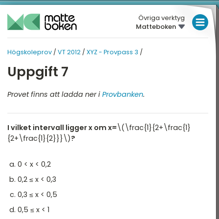
Övriga verktyg
Matteboken
LÅGSTADIET
Högskoleprov
/
VT 2012
/
XYZ - Provpass 3
/
MELLANSTADIET
HÖGSKOLEPROV
HÖGSKOLEPROV
Uppgift 7
Översikt
HÖGSTADIET
VT 2012
Översikt
Provet finns att ladda ner i
Provbanken
.
T 2026
GYMNASIET
T 2025
HÖGSKOLEPROV
XYZ - Provpass 3
I vilket intervall ligger x om x=
\(\frac{1}{2+\frac{1}
T 2025
DIGITALA VERKTYG
XYZ - Provpass 5
{2+\frac{1}{2}}}\)
?
T 2024
KVA - Provpass 3
MATTE PÅ LÄTT SV
0 < x < 0,2
T 2024
KVA - Provpass 5
KUL MED MATTE
0,2 ≤ x < 0,3
T 2023
0,3 ≤ x < 0,5
NOG - Provpass 3
T 2023
0,5 ≤ x < 1
NOG - Provpass 5