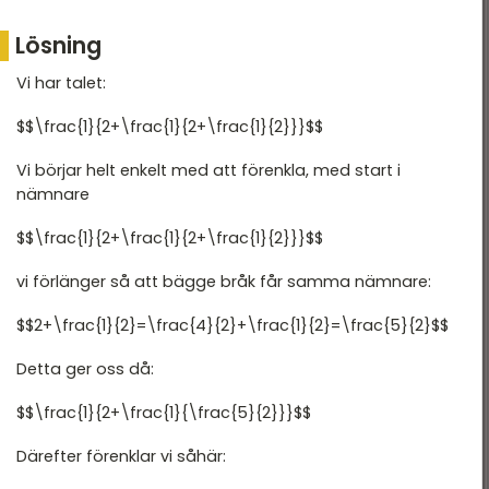
T 2022
DTK - Provpass 3
Lösning
T 2022 - maj
DTK - Provpass 5
Vi har talet:
T 2022 - mars
$$\frac{1}{2+\frac{1}{2+\frac{1}{2}}}$$
T 2021
T 2021
Vi börjar helt enkelt med att förenkla, med start i
nämnare
T 2018
$$\frac{1}{2+\frac{1}{2+\frac{1}{2}}}$$
T 2017
vi förlänger så att bägge bråk får samma nämnare:
T 2014
$$2+\frac{1}{2}=\frac{4}{2}+\frac{1}{2}=\frac{5}{2}$$
T 2013
Detta ger oss då:
T 2012
$$\frac{1}{2+\frac{1}{\frac{5}{2}}}$$
Därefter förenklar vi såhär: