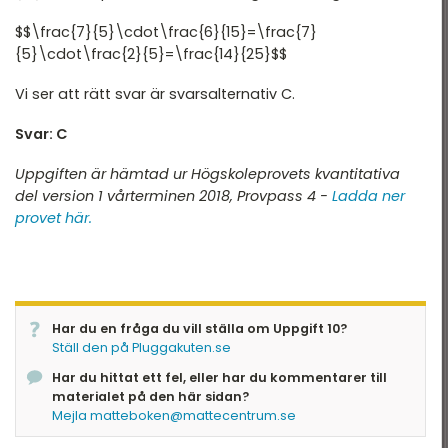
$$\frac{7}{5}\cdot\frac{6}{15}=\frac{7}
{5}\cdot\frac{2}{5}=\frac{14}{25}$$
Vi ser att rätt svar är svarsalternativ C.
Svar: C
Uppgiften är hämtad ur Högskoleprovets kvantitativa
del version 1 vårterminen 2018, Provpass 4 -
Ladda ner
provet här.
Har du en fråga du vill ställa om Uppgift 10?
Ställ den på Pluggakuten.se
Har du hittat ett fel, eller har du kommentarer till
materialet på den här sidan?
Mejla matteboken@mattecentrum.se