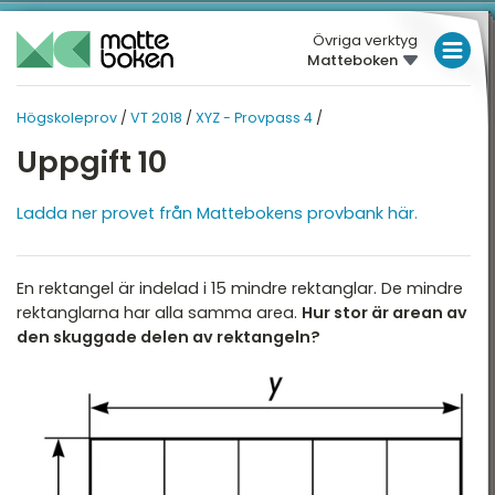
Övriga verktyg
Matteboken
LÅGSTADIET
Högskoleprov
/
VT 2018
/
XYZ - Provpass 4
/
MELLANSTADIET
HÖGSKOLEPROV
HÖGSKOLEPROV
Uppgift 10
Översikt
HÖGSTADIET
VT 2018
Översikt
Ladda ner provet från Mattebokens provbank här.
T 2026
GYMNASIET
T 2025
HÖGSKOLEPROV
XYZ - Provpass 1
En rektangel är indelad i 15 mindre rektanglar. De mindre
T 2025
DIGITALA VERKTYG
XYZ - Provpass 4
rektanglarna har alla samma area.
Hur stor är arean av
T 2024
den skuggade delen av rektangeln?
KVA - Provpass 1
MATTE PÅ LÄTT SV
T 2024
KVA - Provpass 4
KUL MED MATTE
T 2023
NOG - Provpass 1
T 2023
NOG - Provpass 4