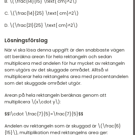
B. \(\frac{14}{15} \text{ cm}^2\)
C. \(\frac{14}{25} \text{ cm}^2\)
D. \(\frac{21}{25} \text{ cm}^2\)
Lösningsförslag
När vi ska lösa denna uppgift är den snabbaste vägen
att beräkna arean för hela rektangeln och sedan
multiplicera med andelen för hur mycket av rektangeln
som utgörs av det skuggade området. Alltså vi
multiplicerar hela rektangelns area med procentandelen
som det skuggade området utgör.
Arean på hela rektangeln beräknas genom att
multiplicera \(x\cdot y\):
$$1\cdot \frac{7}{5}=\frac{7}{5}$$
Andelen av rektangeln som är skuggad är \(\frac{6}
{15}\), multiplikation med rektangelns area ger: