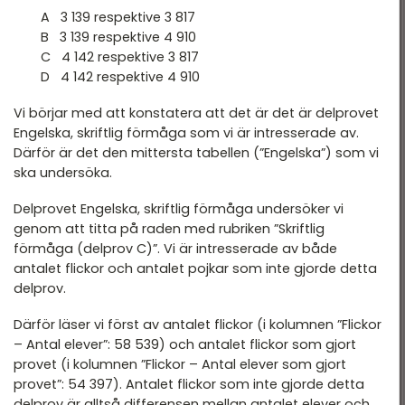
A 3 139 respektive 3 817
B 3 139 respektive 4 910
C 4 142 respektive 3 817
D 4 142 respektive 4 910
Vi börjar med att konstatera att det är det är delprovet
Engelska, skriftlig förmåga som vi är intresserade av.
Därför är det den mittersta tabellen (”Engelska”) som vi
ska undersöka.
Delprovet Engelska, skriftlig förmåga undersöker vi
genom att titta på raden med rubriken ”Skriftlig
förmåga (delprov C)”. Vi är intresserade av både
antalet flickor och antalet pojkar som inte gjorde detta
delprov.
Därför läser vi först av antalet flickor (i kolumnen ”Flickor
– Antal elever”: 58 539) och antalet flickor som gjort
provet (i kolumnen ”Flickor – Antal elever som gjort
provet”: 54 397). Antalet flickor som inte gjorde detta
delprov är alltså differensen mellan antalet elever och