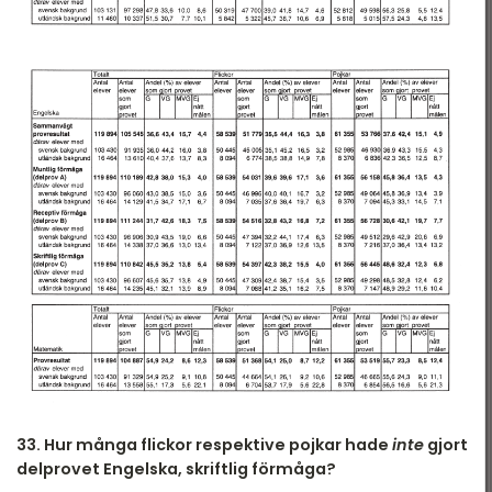
T 2022
DTK - Provpass 2
T 2022 - maj
DTK - Provpass 4
T 2022 - mars
T 2021
T 2021
T 2018
T 2017
T 2014
T 2013
T 2012
33. Hur många flickor respektive pojkar hade
inte
gjort
delprovet Engelska, skriftlig förmåga?