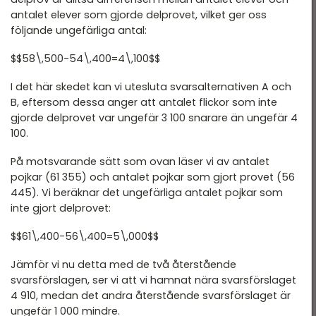
antalet elever som gjorde delprovet, vilket ger oss
följande ungefärliga antal:
$$58\,500-54\,400=4\,100$$
I det här skedet kan vi utesluta svarsalternativen A och
B, eftersom dessa anger att antalet flickor som inte
gjorde delprovet var ungefär 3 100 snarare än ungefär 4
100.
På motsvarande sätt som ovan läser vi av antalet
pojkar (61 355) och antalet pojkar som gjort provet (56
445). Vi beräknar det ungefärliga antalet pojkar som
inte gjort delprovet:
$$61\,400-56\,400=5\,000$$
Jämför vi nu detta med de två återstående
svarsförslagen, ser vi att vi hamnat nära svarsförslaget
4 910, medan det andra återstående svarsförslaget är
ungefär 1 000 mindre.