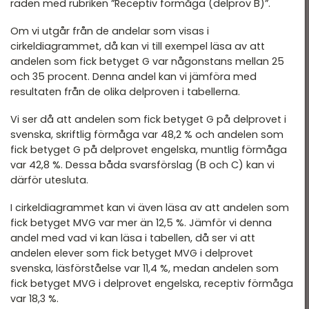
raden med rubriken ”Receptiv förmåga (delprov B)”.
Om vi utgår från de andelar som visas i
cirkeldiagrammet, då kan vi till exempel läsa av att
andelen som fick betyget G var någonstans mellan 25
och 35 procent. Denna andel kan vi jämföra med
resultaten från de olika delproven i tabellerna.
Vi ser då att andelen som fick betyget G på delprovet i
svenska, skriftlig förmåga var 48,2 % och andelen som
fick betyget G på delprovet engelska, muntlig förmåga
var 42,8 %. Dessa båda svarsförslag (B och C) kan vi
därför utesluta.
I cirkeldiagrammet kan vi även läsa av att andelen som
fick betyget MVG var mer än 12,5 %. Jämför vi denna
andel med vad vi kan läsa i tabellen, då ser vi att
andelen elever som fick betyget MVG i delprovet
svenska, läsförståelse var 11,4 %, medan andelen som
fick betyget MVG i delprovet engelska, receptiv förmåga
var 18,3 %.