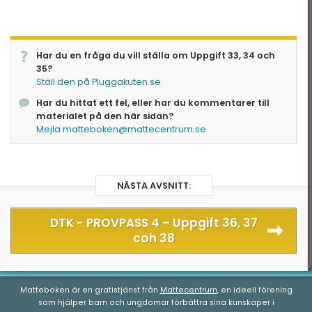
Har du en fråga du vill ställa om Uppgift 33, 34 och
35?
Ställ den på Pluggakuten.se
Har du hittat ett fel, eller har du kommentarer till
materialet på den här sidan?
Mejla matteboken@mattecentrum.se
NÄSTA AVSNITT:
DTK - PROVPASS 4 –
Uppgift 36, 37
coh 38
Matteboken är en gratistjänst från
Mattecentrum
, en ideell förening
som hjälper barn och ungdomar förbättra sina kunskaper i