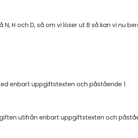
på N, H och D, så om vi löser ut B så kan vi nu be
med enbart uppgiftstexten och påstående 1.
pgiften utifrån enbart uppgiftstexten och påst