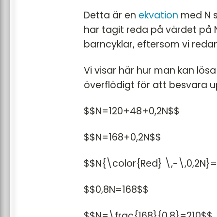
Detta är en
ekvation
med N so
har tagit reda på värdet på N,
barncyklar, eftersom vi reda
Vi visar här hur man kan lös
överflödigt för att besvara u
$$N=120+48+0,2N$$
$$N=168+0,2N$$
$$N{\color{Red} \,-\,0,2N}=
$$0,8N=168$$
$$N=\frac{168}{0,8}=210$$