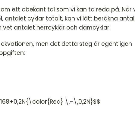
m ett obekant tal som vi kan ta reda på. När v
 antalet cyklar totalt, kan vi lätt beräkna antal
n vet antalet herrcyklar och damcyklar.
a ekvationen, men det detta steg är egentligen
ppgiften:
168+0,2N{\color{Red} \,-\,0,2N}$$