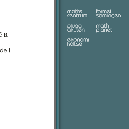
å B.
de 1.