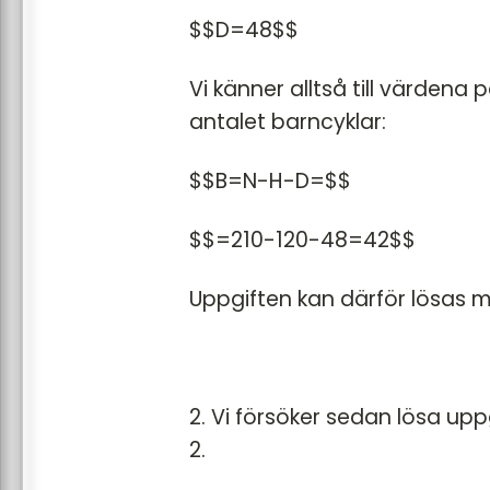
$$D=48$$
Vi känner alltså till värdena 
antalet barncyklar:
$$B=N-H-D=$$
$$=210-120-48=42$$
Uppgiften kan därför lösas 
2. Vi försöker sedan lösa up
2.