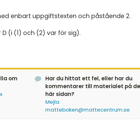
 med enbart uppgiftstexten och påstående 2.
D (i (1) och (2) var för sig).
älla om
Har du hittat ett fel, eller har du
kommentarer till materialet på d
e
här sidan?
Mejla
matteboken@mattecentrum.se