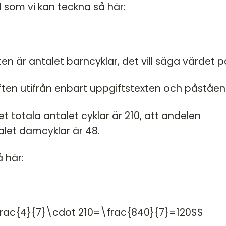
 som vi kan teckna så här:
ften är antalet barncyklar, det vill säga värdet p
giften utifrån enbart uppgiftstexten och påståen
et totala antalet cyklar är 210, att andelen
alet damcyklar är 48.
 här:
rac{4}{7}\cdot 210=\frac{840}{7}=120$$