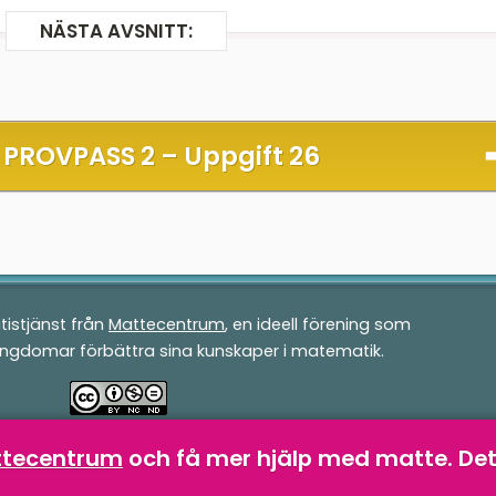
NÄSTA AVSNITT:
 PROVPASS 2 –
Uppgift 26
tistjänst från
Mattecentrum
, en ideell förening som
ungdomar förbättra sina kunskaper i matematik.
v
Mattecentrum
är licensierad under en
Creative
attecentrum
och få mer hjälp med matte.
Det
-NonCommercial-NoDerivatives 4.0 Internationell-
licens
.