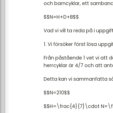
och barncyklar, ett samband
$$N=H+D+B$$
Vad vi vill ta reda på i uppgi
1. Vi försöker först lösa upp
Från påstående 1 vet vi att d
herrcyklar är 4/7 och att ant
Detta kan vi sammanfatta så
$$N=210$$
$$H=\frac{4}{7}\cdot N=\f