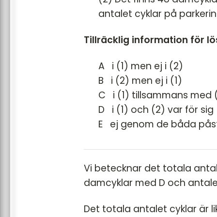
antalet cyklar på parkeri
Tillräcklig information för l
A i (1) men ej i (2)
B i (2) men ej i (1)
C i (1) tillsammans med 
D i (1) och (2) var för sig
E ej genom de båda på
Vi betecknar det totala antal
damcyklar med D och antale
Det totala antalet cyklar är