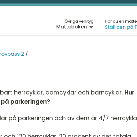
L
Övriga verktyg
Har du en matt
Matteboken
Ställ den på 
M
HÖGSKOLEPROV
Översikt
H
VT
rovpass 2
/
VT 2026
G
HT 2025
H
XY
VT 2025
D
XY
nbart herrcyklar, damcyklar och barncyklar.
Hur
HT 2024
KV
M
 på parkeringen?
VT 2024
KV
K
HT 2023
yklar på parkeringen och av dem är 4/7 herrcykla
NO
VT 2023
NO
r och 120 herrcyklar. 20 procent av det totala