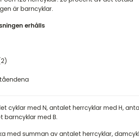
HT 2022
ngen är barncyklar.
DT
VT 2022 - maj
DT
VT 2022 - mars
ösningen erhålls
HT 2021
VT 2021
VT 2018
(2)
HT 2017
ståendena
HT 2014
VT 2013
VT 2012
et cyklar med N, antalet herrcyklar med H, anta
t barncyklar med B.
 lika med summan av antalet herrcyklar, damcyk