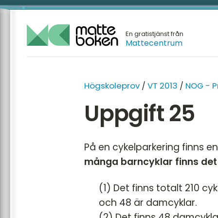
En gratistjänst från
Mattecentrum
Högskoleprov
/
VT 2013
/
NOG - P
Uppgift 25
På en cykelparkering finns e
många barncyklar finns det
(1) Det finns totalt 210 c
och 48 är damcyklar.
(2) Det finns 48 damcykla