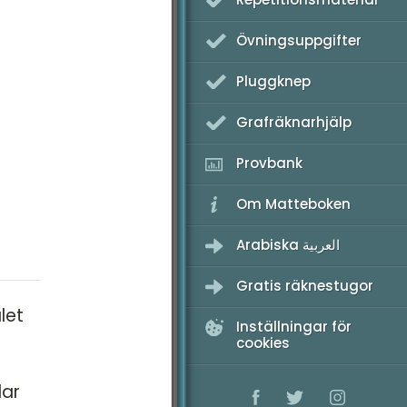
K - Provpass 2
Övningsuppgifter
K - Provpass 4
Pluggknep
Grafräknarhjälp
Provbank
Om Matteboken
Arabiska العربية
Gratis räknestugor
let
Inställningar för
cookies
lar