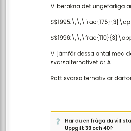
Vi beräkna det ungefärliga a
$$1995:\,\,\frac{175}{3}\a
$$1996:\,\,\frac{110}{3}\ap
Vi jämför dessa antal med de
svarsalternativet är A.
Rätt svarsalternativ är därfö
Har du en fråga du vill st
Uppgift 39 och 40?