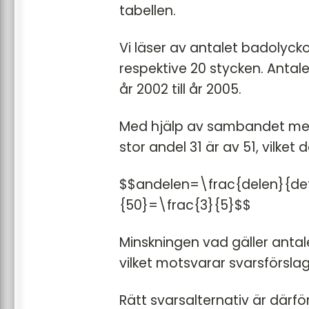
tabellen.
Vi läser av antalet badolyckor
respektive 20 stycken. Antal
år 2002 till år 2005.
Med hjälp av sambandet me
stor andel 31 är av 51, vilke
$$andelen=\frac{delen}{det
{50}=\frac{3}{5}$$
Minskningen vad gäller antal
vilket motsvarar svarsförslag
Rätt svarsalternativ är därfö