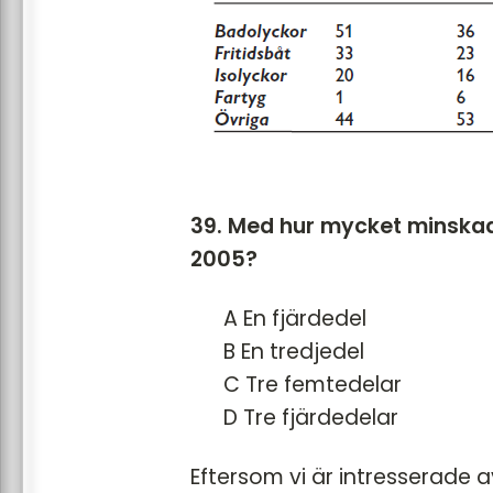
39. Med hur mycket minskad
2005?
A En fjärdedel
B En tredjedel
C Tre femtedelar
D Tre fjärdedelar
Eftersom vi är intresserade 