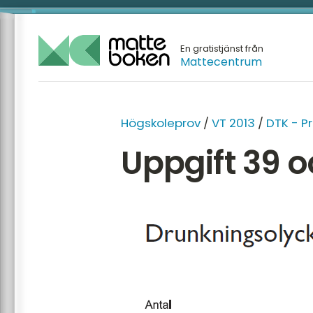
En gratistjänst från
Mattecentrum
Högskoleprov
/
VT 2013
/
DTK - P
Uppgift 39 o