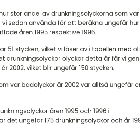
 hur stor andel av drunkningsolyckorna som var
 vi sedan använda för att beräkna ungefär hur
fade åren 1995 respektive 1996.
 51 stycken, vilket vi läser av i tabellen med ol
let drunkningsolyckor olyckor detta år får vi g
r 2002, vilket blir ungefär 150 stycken.
om var badolyckor år 2002 var alltså ungefär e
runkningsolyckor åren 1995 och 1996 i
ar det ungefär 175 drunkningsolyckor och år 19