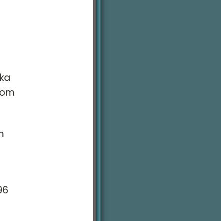
ika
enom
n
96