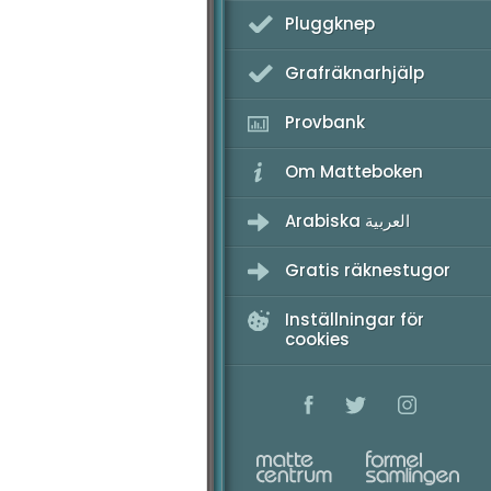
Pluggknep
K - Provpass 2
Grafräknarhjälp
K - Provpass 4
Provbank
Om Matteboken
Arabiska العربية
Gratis räknestugor
Inställningar för
cookies