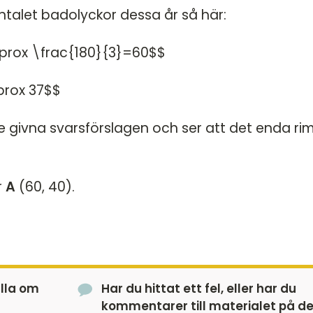
ntalet badolyckor dessa år så här:
pprox \frac{180}{3}=60$$
prox 37$$
 givna svarsförslagen och ser att det enda rim
r
A
(60, 40).
älla om
Har du hittat ett fel, eller har du
kommentarer till materialet på d