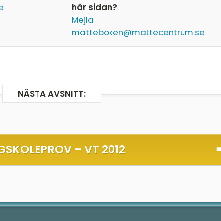
e
här sidan?
Mejla
matteboken@mattecentrum.se
NÄSTA AVSNITT:
GSKOLEPROV –
VT 2012