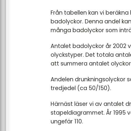
Från tabellen kan vi beräkna
badolyckor. Denna andel kan
många badolyckor som inträf
Antalet badolyckor år 2002 var
olyckstyper. Det totala anta
att summera antalet olyckor å
Andelen drunkningsolyckor s
tredjedel (ca 50/150).
Härnäst läser vi av antalet d
stapeldiagrammet. År 1995 v
ungefär 110.