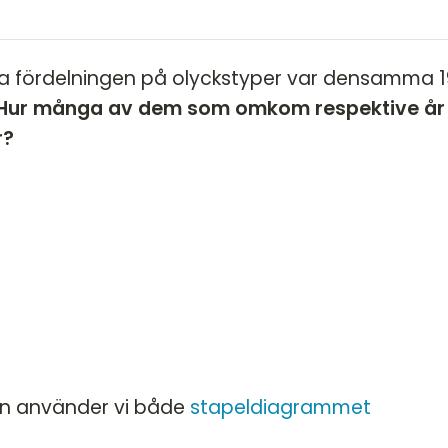
la fördelningen på olyckstyper var densamma 
Hur många av dem som omkom respektive år
r?
ten använder vi både
stapeldiagrammet