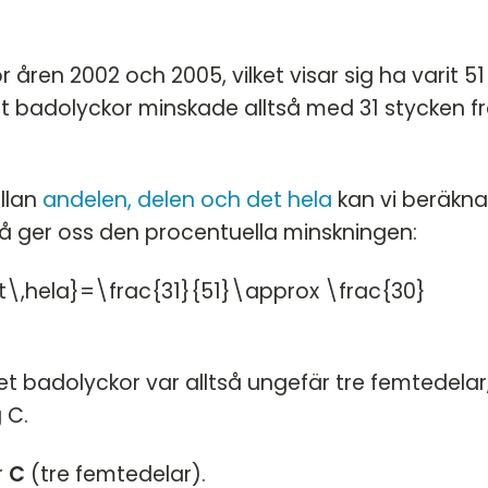
 åren 2002 och 2005, vilket visar sig ha varit 51
et badolyckor minskade alltså med 31 stycken f
llan
andelen, delen och det hela
kan vi beräkna
t då ger oss den procentuella minskningen:
\,hela}=\frac{31}{51}\approx \frac{30}
et badolyckor var alltså ungefär tre femtedelar
 C.
r
C
(tre femtedelar).