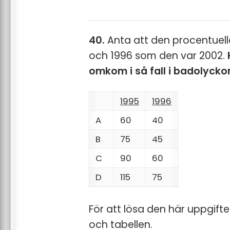
40.
Anta att den procentuel
och 1996 som den var 2002.
omkom i så fall i badolycko
1995
1996
A
60
40
B
75
45
C
90
60
D
115
75
För att lösa den här uppgif
och tabellen.